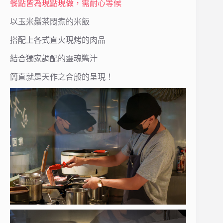
餐點皆為現點現做，需耐心等候
以玉米鬚茶悶煮的米飯
搭配上各式直火現烤的肉品
結合獨家調配的靈魂醬汁
簡直就是天作之合般的呈現！