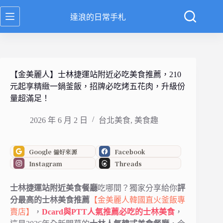
跳
達浪的日常手札
至
主
要
內
容
【金美麗人】士林捷運站附近必吃美食推薦，210
元起享精緻一鍋釜飯，招牌必吃烤五花肉，升級份
量超滿足！
2026 年 6 月 2 日
台北美食
,
美食趣
Google 偏好來源
Facebook
Instagram
Threads
士林捷運站附近美食餐廳
吃哪間？獨家分享給你
評
分最高的士林美食推薦
【金美麗人韓國直火釜飯專
賣店】
，
Dcard與PTT人氣推薦必吃的士林美食
，