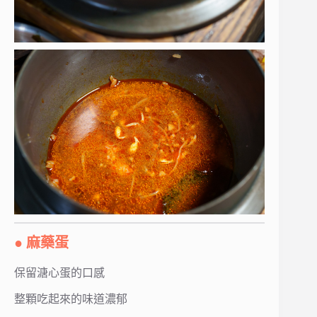
● 麻藥蛋
保留溏心蛋的口感
整顆吃起來的味道濃郁