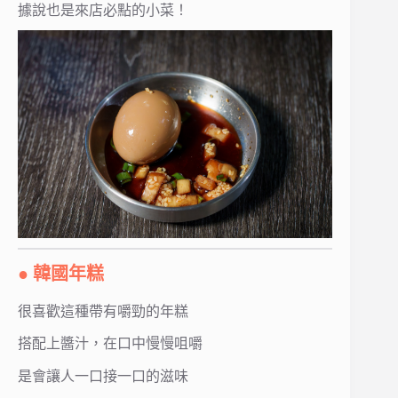
據說也是來店必點的小菜！
● 韓國年糕
很喜歡這種帶有嚼勁的年糕
搭配上醬汁，在口中慢慢咀嚼
是會讓人一口接一口的滋味