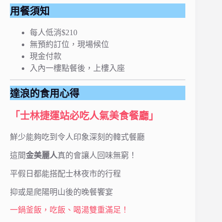
用餐須知
每人低消$210
無預約訂位，現場候位
現金付款
入內一樓點餐後，上樓入座
達浪的食用心得
「士林捷運站必吃人氣美食餐廳」
鮮少能夠吃到令人印象深刻的韓式餐廳
這間
金美麗人
真的會讓人回味無窮！
平假日都能搭配士林夜市的行程
抑或是爬陽明山後的晚餐饗宴
一鍋釜飯，吃飯、喝湯雙重滿足！