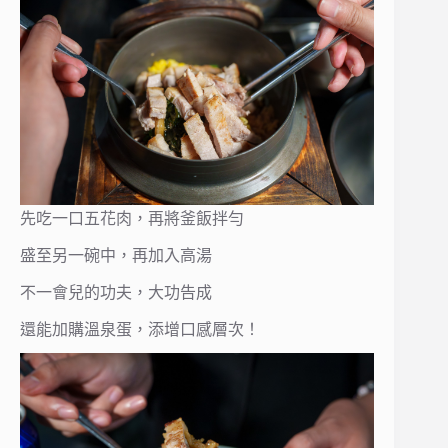
先吃一口五花肉，再將釜飯拌勻
盛至另一碗中，再加入高湯
不一會兒的功夫，大功告成
還能加購溫泉蛋，添增口感層次！