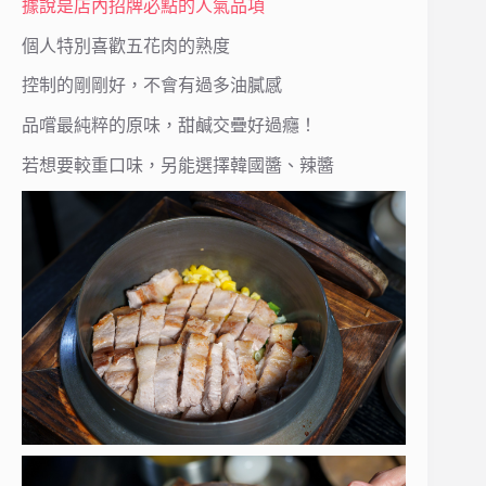
據說是店內招牌必點的人氣品項
個人特別喜歡五花肉的熟度
控制的剛剛好，不會有過多油膩感
品嚐最純粹的原味，甜鹹交疊好過癮！
若想要較重口味，另能選擇韓國醬、辣醬