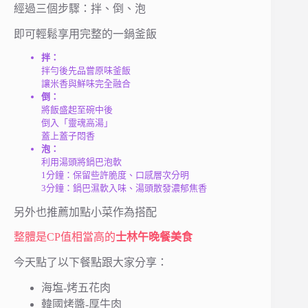
經過三個步驟：拌、倒、泡
即可輕鬆享用完整的一鍋釜飯
拌：
拌勻後先品嘗原味釜飯
讓米香與鮮味完全融合
倒：
將飯盛起至碗中後
倒入「靈魂高湯」
蓋上蓋子悶香
泡：
利用湯頭將鍋巴泡軟
1分鐘：保留些許脆度、口感層次分明
3分鐘：鍋巴濕軟入味、湯頭散發濃郁焦香
另外也推薦加點小菜作為搭配
整體是CP值相當高的
士林午晚餐美食
今天點了以下餐點跟大家分享：
海塩-烤五花肉
韓國烤醬-厚牛肉