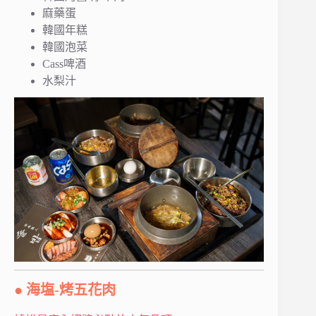
麻藥蛋
韓國年糕
韓國泡菜
Cass啤酒
水梨汁
● 海塩-烤五花肉