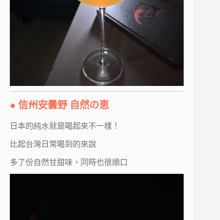
●
信州安曇野 自然の恵
日本的純水就是喝起來不一樣！
比起台灣日常喝到的來說
多了份自然甘甜味，同時也很順口