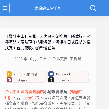
跳
達浪的日常手札
至
主
要
內
容
【微醺中山】台北行天宮餐酒館推薦，隱藏版清酒
餐酒館，現點現作精緻餐點，沉浸在日式風情的儀
式感，台北夜晚小酌聚會首選
2023 年 10 月 17 日
台北美食
,
美食趣
Google 偏好來源
Facebook
Instagram
Threads
台北
中山區
清酒
餐酒館
小酌聚會推薦
【微醺中
山】
，台北
行天宮
是人聲鼎沸的區域，周遭充滿各
種文青咖啡廳、特色美食系列，許多民眾不定時都