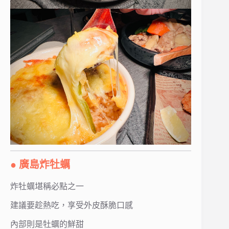
● 廣島炸牡蠣
炸牡蠣堪稱必點之一
建議要趁熱吃，享受外皮酥脆口感
內部則是牡蠣的鮮甜