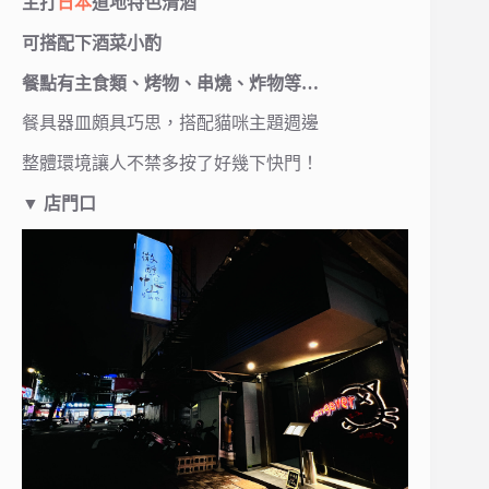
主打
日本
道地特色清酒
可搭配下酒菜小酌
餐點有主食類、烤物、串燒、炸物等…
餐具器皿頗具巧思，搭配貓咪主題週邊
整體環境讓人不禁多按了好幾下快門！
▼
店門口