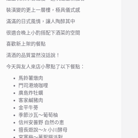
裝潢變的更上一層樓，極具儀式感
滿滿的日式風情，讓人陶醉其中
很適合晚上小酌搭配下酒菜的空間
喜歡新上架的餐點
清酒的品質當然沒話說！
今天與友人來店小聚點了以下餐點：
馬鈴薯燉肉
門司港燒咖哩
廣島炸牡蠣
客家鹹豬肉
金平牛蒡
季節沙瓦～葡萄柚
信州安曇野 自然の恵
擅長遊說～Jr 小川酵母
宮寒梅～萬聖貓派對