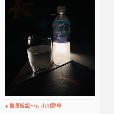
● 擅長遊說～Jr 小川酵母