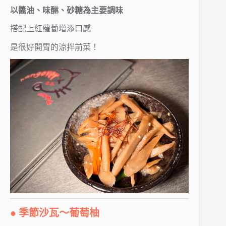
以醬油、味醂、砂糖為主要調味
搭配上紅蘿蔔增添口感
是很好開胃的涼拌前菜！
● 季節沙瓦～葡萄柚