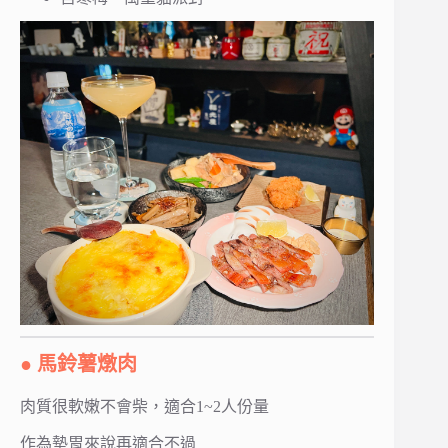
● 馬鈴薯燉肉
肉質很軟嫩不會柴，適合1~2人份量
作為墊胃來說再適合不過