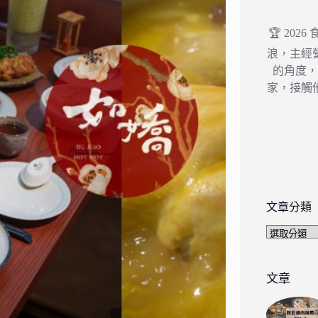
🏆 202
浪，主經
的角度
家，接觸
文章分類
文
章
分
類
文章