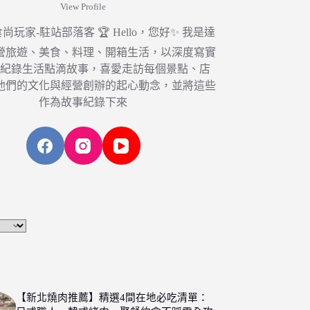
View Profile
6 食尚玩家-駐站部落客 🏆 Hello，您好✨ 我是達
營旅遊、美食、料理、開箱生活，以深度寫實
，紀錄生活點滴故事，喜愛走訪每個景點、店
他們的文化與經營創辦的起心動念，並將這些
作為故事紀錄下來
【新北燒肉推薦】精選4間在地必吃清單：