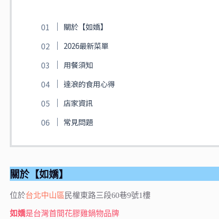
關於【如嬌】
2026最新菜單
用餐須知
達浪的食用心得
店家資訊
常見問題
關於【如嬌】
位於
台北
中山區
民權東路三段60巷9號1樓
如嬌
是台灣首間花膠雞鍋物品牌