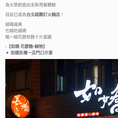
為大眾創造出全新用餐體驗
目前已成為
台北超難訂火鍋店
！
越喝越美
也越吃越嬌
喝一碗花膠抵敷十片面膜
-【如嬌 花膠雞•鍋物】
▼ 如嬌民權一店門口示意