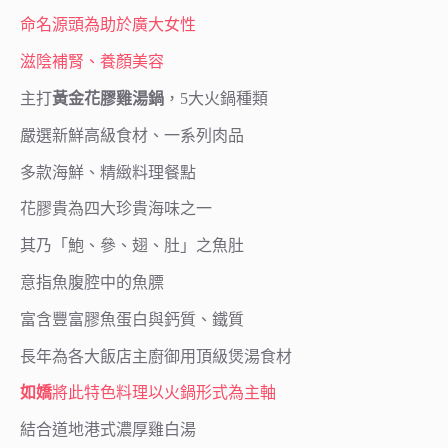
命名源頭為助於廣大女性
滋陰補腎、養顏美容
主打
黃金花膠雞湯鍋
，5大火鍋種類
嚴選新鮮高級食材、一系列肉品
多款海鮮、精緻料理餐點
花膠貴為四大珍貴海味之一
其乃「鮑、參、翅、肚」之魚肚
意指魚腹腔中的魚膘
富含豐富膠魚蛋白與鈣質、鐵質
長年為各大飯店主廚御用頂級煲湯食材
如嬌
將此特色料理以火鍋形式為主軸
結合道地港式濃厚雞白湯