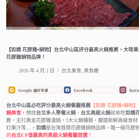
【如嬌 花膠雞•鍋物】台北中山區評分最高火鍋推薦，大啖
花膠雞鍋物品牌！
2026 年 4 月 2 日
台北美食
,
美食趣
Google 偏好來源
Facebook
Inst
台北中山區必吃評分最高火鍋餐廳推薦
【如嬌 花膠雞•鍋物】
鍋美食
，想找
台北多人聚餐火鍋
、
台北高級火鍋
就來吃
如嬌
薦，主打黃金花膠雞湯鍋，5大火鍋種類，嚴選新鮮高級食材
打果汁等…，
如嬌
是台灣首間花膠雞鍋物品牌，喝一碗花膠
的
台北CP值最高的高級火鍋餐廳首選
！