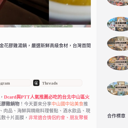
黃金花膠雞湯鍋，嚴選新鮮高級食材，台灣首間
agram
Threads
，
Dcard與PTT人氣推薦必吃的台北中山區火
花膠雞鍋物
！今天要來分享
中山國中站美食
推
、肉品、海鮮與精緻料理餐點、酒水飲品、現
合作標章
抵敷十片面膜，
非常適合情侶約會、朋友聚餐