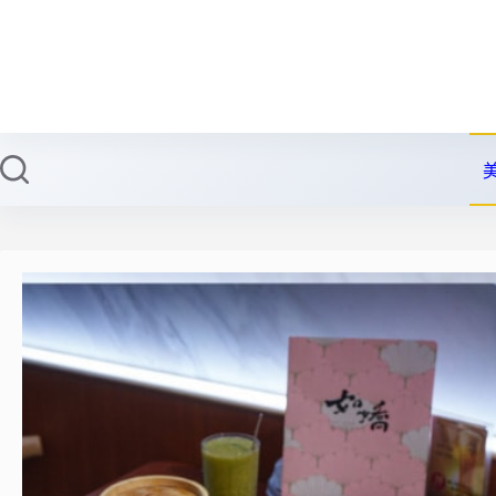
跳
至
主
要
內
容