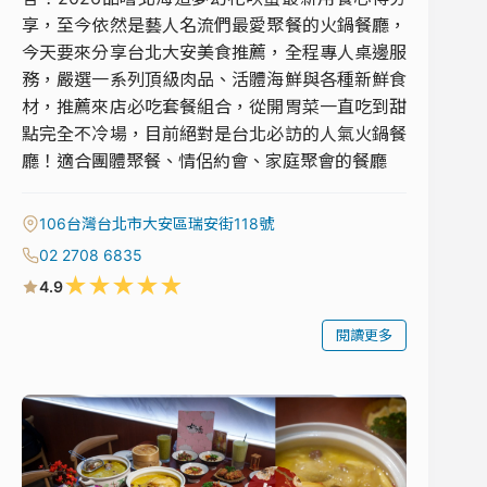
享，至今依然是藝人名流們最愛聚餐的火鍋餐廳，
今天要來分享台北大安美食推薦，全程專人桌邊服
務，嚴選一系列頂級肉品、活體海鮮與各種新鮮食
材，推薦來店必吃套餐組合，從開胃菜一直吃到甜
點完全不冷場，目前絕對是台北必訪的人氣火鍋餐
廳！適合團體聚餐、情侶約會、家庭聚會的餐廳
106台灣台北市大安區瑞安街118號
02 2708 6835
★
★
★
★
★
4.9
閱讀更多