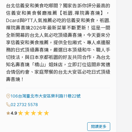
台北信義安和美食吃哪間？獨家告訴你評分最高的
信義安和美食餐廳推薦【祇園.禪院壽喜燒】，
Dcard與PTT人氣推薦必吃的信義安和美食，祇園.
禪院壽喜燒2026年最新菜單不斷更新！這是一間
全新開幕的台北人氣必吃頂級壽喜燒，今天要來分
享信義安和美食推薦，提供全包廂式、專人桌邊服
務的日式頂級壽喜燒，嚴選日本頂級和牛、職人手
切技法，與日本京都祇園的好友共同合作，為台北
知名壽喜燒「橋山」姐妹店，立即訂位這間非常適
合情侶約會、家庭聚餐的台北大安區必吃日式頂級
壽喜燒！
106台灣臺北市大安區樂利路11巷22號
02 2732 5578
★
★
★
★
★
4.9
閱讀更多