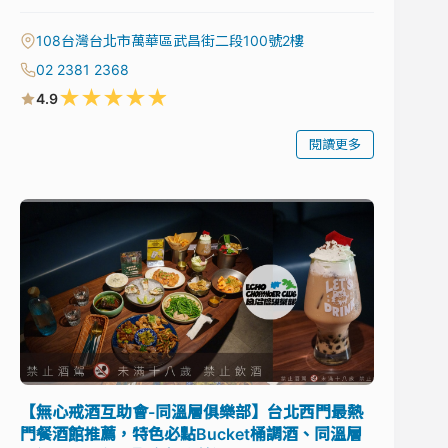
108台灣台北市萬華區武昌街二段100號2樓
02 2381 2368
★
★
★
★
★
4.9
閱讀更多
【無心戒酒互助會-同溫層俱樂部】台北西門最熱
門餐酒館推薦，特色必點Bucket桶調酒、同溫層