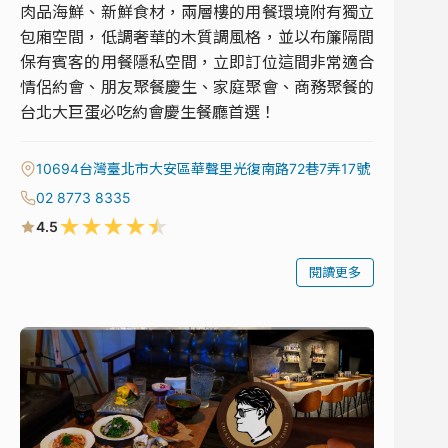
肉品海鮮、新鮮食材，兩層樓的用餐環境附有獨立
包廂空間，低調奢華的木質調風格，並以布簾隔間
保有賓客的用餐隱私空間，立即訂位這間非常適合
情侶約會、朋友聚餐慶生、家庭聚會、商務聚餐的
台北大巨蛋必吃約會慶生餐廳首選！
10694台灣臺北市大安區華聲里光復南路72巷7弄17號
02 8773 8335
★
★
★
★
★
4.5
閱讀更多