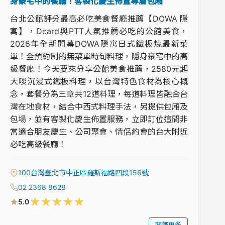
身豪宅中的餐廳！客製化慶生佈置專屬包廂
台北公館評分最高必吃美食餐廳推薦【DOWA 隱
寓】，Dcard與PTT人氣推薦必吃的公館美食，
2026年全新開幕DOWA隱寓日式鐵板燒最新菜
單！全預約制的無菜單時旬料理，隱身豪宅中的高
級餐廳！今天要來分享公館美食推薦，2580元起
大啖沉浸式鐵板料理，以台灣特色食材為核心概
念，套餐分為三章共12道料理，每道料理皆融合台
灣在地食材，結合中西式料理手法，另提供包廂及
包場，並有客製化慶生佈置服務，立即訂位這間非
常適合朋友慶生、公司聚會、情侶約會的台大附近
必吃高級餐廳！
100台灣臺北市中正區羅斯福路四段156號
02 2368 8628
★
★
★
★
★
5.0
閱讀更多