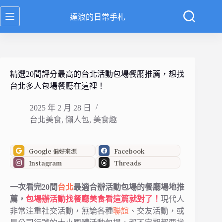
跳
達浪的日常手札
至
主
要
內
容
精選20間評分最高的台北活動包場餐廳推薦，想找
台北多人包場餐廳在這裡！
2025 年 2 月 28 日
台北美食
,
懶人包
,
美食趣
Google 偏好來源
Facebook
Instagram
Threads
一次看完20間
台北
最適合辦活動包場的餐廳場地推
薦，
包場辦活動找餐廳美食看這篇就對了！
現代人
非常注重社交活動，無論各種
聯誼
、交友活動，或