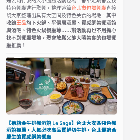
是公司行號的大小團體活動包場，都不定期都要找
特色餐廳進行聚餐，整理這篇
台北市包場餐廳
直接
幫大家整理出具有大空間及特色美食的場地，
其中
收錄
王品
旗下火鍋、平價居酒屋、質感網美餐酒館
與酒吧、特色火鍋餐廳等……辦活動再也不用擔心
找不到餐廳場地，聚會放鬆又能大啖美食的包場餐
廳推薦！
【茱莉金牛排餐酒館 Le Sage】台北大安區特色餐
酒館推薦，人氣必吃高品質鮮切牛排，台北最適合
慶生的質感網美餐廳