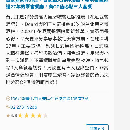
日式無國界料理，日式職人精神演繹，在地營業超
過27年的聚會餐廳！高CP值必點三人套餐
台北東區評分最高人氣必吃餐酒館推薦【花酒蔵餐
酒館】，Dcard與PTT人氣推薦必吃的台北東區餐
酒館，2026年花酒蔵餐酒館最新菜單、實際用餐
心得，今天要來分享忠孝敦化美食推薦，在地深耕
27年，主要提供一系列日式無國界料理，日式職
人精神演繹，搭配多款清酒、特色調酒，用餐與小
酌一次滿足，不需續攤就能享受完整夜晚，特色必
點3人套餐超划算！另設置有私人包廂空間，非常
適合情侶約會、朋友慶生聚會、家庭聚餐的台北東
區超高CP值餐酒館首選！
106台灣臺北市大安區仁愛路四段105巷3號
02 2731 9266
★
★
★
★
★
4.3
閱讀更多