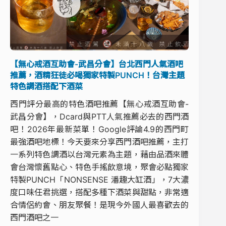
【無心戒酒互助會-武昌分會】台北西門人氣酒吧
推薦，酒精狂徒必喝獨家特製PUNCH！台灣主題
特色調酒搭配下酒菜
西門評分最高的特色酒吧推薦【無心戒酒互助會-
武昌分會】，Dcard與PTT人氣推薦必去的西門酒
吧！2026年最新菜單！Google評論4.9的西門町
最強酒吧地標！今天要來分享西門酒吧推薦，主打
一系列特色調酒以台灣元素為主題，藉由品酒來體
會台灣懷舊點心、特色手搖飲意境，聚會必點獨家
特製PUNCH「NONSENSE 潘趣⼤缸酒」，7大濃
度口味任君挑選，搭配多種下酒菜與甜點，非常適
合情侶約會、朋友聚餐！是現今外國人最喜歡去的
西門酒吧之一