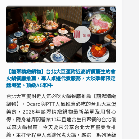
【囍聚精緻鍋物】台北大巨蛋附近高評價慶生約會
火鍋餐廳推薦，專人桌邊代煮服務，大啖季節限定
鱈場蟹、頂級A5和牛
台北大巨蛋附近人氣必吃火鍋餐廳推薦【囍聚精緻
鍋物】，Dcard與PTT人氣推薦必吃的台北大巨蛋
美食，2026年囍聚精緻鍋物最新菜單及用餐心
得，隱身巷弄間營業10年且適合生日聚餐的台北儀
式感火鍋餐廳，今天要來分享台北大巨蛋美食推
薦，主打全程專人桌邊代煮火鍋，嚴選一系列頂級