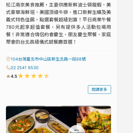
松江南京美食推薦，主要供應新鮮波士頓龍蝦、美
式豪華海鮮塔、美國頂級牛排、進口新鮮生蠔及美
義式特色佳餚，點選套餐超級划算！平日商業午餐
780元起享超值套餐，另有提供多人活動包場用
餐！非常適合情侶約會慶生、朋友慶生聚餐、家庭
聚會的台北高級儀式感餐廳首選！
104台灣臺北市中山區新生北路一段88號
02 2541 9530
★
★
★
★
★
4.5
閱讀更多