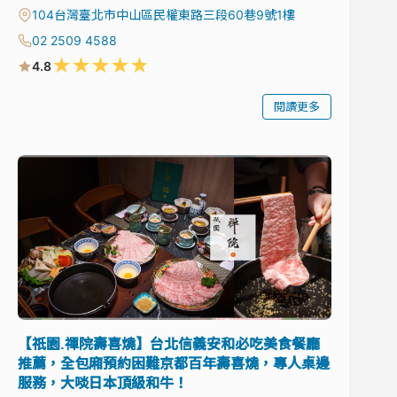
104台灣臺北市中山區民權東路三段60巷9號1樓
02 2509 4588
★
★
★
★
★
4.8
閱讀更多
【祇園.禪院壽喜燒】台北信義安和必吃美食餐廳
推薦，全包廂預約困難京都百年壽喜燒，專人桌邊
服務，大啖日本頂級和牛！