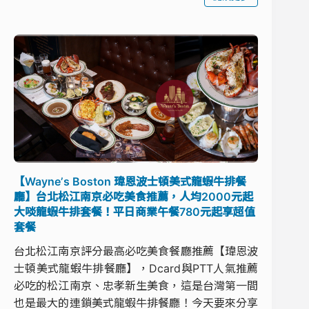
【Wayneʼs Boston 瑋恩波士頓美式龍蝦牛排餐
廳】台北松江南京必吃美食推薦，人均2000元起
大啖龍蝦牛排套餐！平日商業午餐780元起享超值
套餐
台北松江南京評分最高必吃美食餐廳推薦【瑋恩波
士頓美式龍蝦牛排餐廳】，Dcard與PTT人氣推薦
必吃的松江南京、忠孝新生美食，這是台灣第一間
也是最大的連鎖美式龍蝦牛排餐廳！今天要來分享