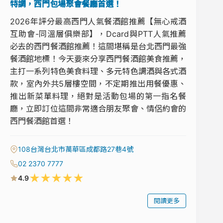
特調，西門包場聚會餐廳首選！
2026年評分最高西門人氣餐酒館推薦【無心戒酒
互助會-同溫層俱樂部】，Dcard與PTT人氣推薦
必去的西門餐酒館推薦！這間堪稱是台北西門最強
餐酒館地標！今天要來分享西門餐酒館美食推薦，
主打一系列特色美食料理、多元特色調酒與各式酒
款，室內外共5層樓空間，不定期推出用餐優惠、
推出新菜單料理，絕對是活動包場的第一指名餐
廳，立即訂位這間非常適合朋友聚會、情侶約會的
西門餐酒館首選！
108台灣台北市萬華區成都路27巷4號
02 2370 7777
★
★
★
★
★
4.9
閱讀更多