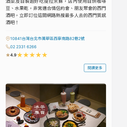
酒菜及自製超好吃提拉米蘇，店內使用自烘咖啡
豆、水果乾，非常適合情侶約會、朋友聚會的西門
酒吧，立即訂位這間網路熱搜最多人去的西門質感
酒吧！
10841台灣台北市萬華區西寧南路82巷2號
02 2331 6266
★
★
★
★
★
4.9
閱讀更多