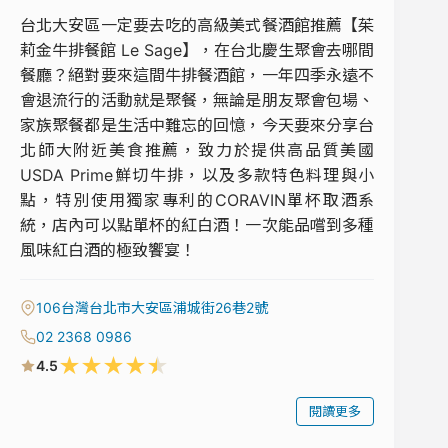
台北大安區一定要去吃的高級美式餐酒館推薦【茱
莉金牛排餐館 Le Sage】，在台北慶生聚會去哪間
餐廳？絕對要來這間牛排餐酒館，一年四季永遠不
會退流行的活動就是聚餐，無論是朋友聚會包場、
家族聚餐都是生活中難忘的回憶，今天要來分享台
北師大附近美食推薦，致力於提供高品質美國
USDA Prime鮮切牛排，以及多款特色料理與小
點，特別使用獨家專利的CORAVIN單杯取酒系
統，店內可以點單杯的紅白酒！一次能品嚐到多種
風味紅白酒的極致饗宴！
106台灣台北市大安區浦城街26巷2號
02 2368 0986
★
★
★
★
★
4.5
閱讀更多