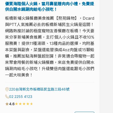
優質海陸個人火鍋，當月壽星贈肉肉小禮，免費提
供白開水鍋涮肉給毛小孩吃！
板橋新埔火鍋餐廳美食推薦【焣苑鍋物】，Dcard
與PTT人氣推薦必去的板橋新埔民生火鍋是這間！
網路熱搜討論的極度寵物友善餐廳在板橋！今天要
來分享新埔美食推薦，主打個人小火鍋且不收10%
服務費！提供11種湯頭、13種肉品的選擇，均附基
本菜盤與副食，菜盤還能替換成4oz肉盤或15顆蛤
蠣，推薦加點海鮮盤超划算！非常適合帶寵物一起
來聚會用餐的新埔火鍋餐廳，來店免費提供白開水
鍋涮肉給毛小孩吃！升級雙倍肉盤還能跟毛小孩們
一起大啖美食！
220台灣新北市板橋區民生路三段46號
02 2255 4123
★
★
★
★
★
4.6