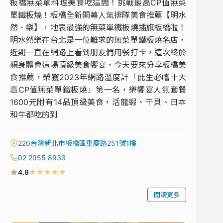
板橋無菜單料理美食吃這間！挑戰最高CP值無菜
單鐵板燒！板橋全新開幕人氣排隊美食推薦【明水
然．樂】，地表最強的無菜單鐵板燒插旗板橋啦！
明水然樂在台北是一位難求的無菜單鐵板燒名店，
近期一直在網路上看到朋友們用餐打卡，這次終於
親身體會這場頂級美食饗宴，今天要來分享板橋美
食推薦，榮獲2023年網路溫度計「此生必嚐十大
高CP值無菜單鐵板燒」第一名，樂饗宴人氣套餐
1600元附有14品頂級美食，活龍蝦、干貝、日本
和牛都吃的到
220台灣新北市板橋區重慶路251號1樓
02 2955 8933
★
★
★
★
★
4.8
閱讀更多