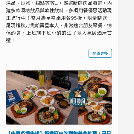
湯品、炒物、甜點等等...，嚴選新鮮肉品海鮮，內
建多款酒精飲品與軟性飲料，多項用餐優惠活動現
正進行中！當月壽星整桌用餐95折，限量贈送一
尾現烤秋刀魚給壽星本人，非常適合朋友聚餐、情
侶約會、上班族下班小酌的江子翠人氣居酒屋首
選！
閱讀更多
【牛室炙燒牛排】板橋府中吃到飽美食推薦，平日