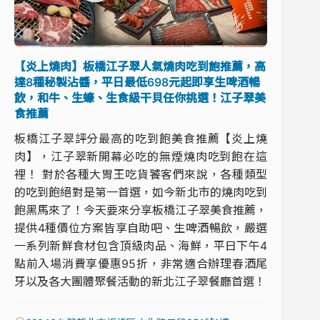
【炎上燒肉】板橋江子翠人氣燒肉吃到飽推薦，高
達8種秘製沾醬，平日最低698元起即享生啤酒暢
飲，和牛、生蠔、生食級干貝任你挑選！江子翠美
食推薦
板橋江子翠評分最高的吃到飽美食推薦【炎上燒
肉】，江子翠新開幕必吃的無煙燒肉吃到飽在這
裡！ 對於各種大胃王吃貨饕客們來說，各種類型
的吃到飽絕對是第一首選，如今新北市的燒肉吃到
飽黑馬來了！今天要來分享板橋江子翠美食推薦，
提供4種價位方案皆享自助吧、生啤酒暢飲，嚴選
一系列新鮮食材包含頂級肉品、海鮮，平日下午4
點前入場消費享優惠95折，非常適合辦理春酒尾
牙以及各大團體聚餐活動的新北江子翠餐廳首選！