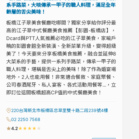
系手路菜，大啖傳承一甲子的職人料理，滿足全年
齡層的舌尖美味！
板橋江子翠美食餐廳吃哪間？獨家分享給你評分最
高的江子翠中式餐廳美食推薦【彭園-板橋店】，
Dcard與PTT人氣推薦必吃的江子翠美食，家喻戶
曉的彭園會館全新裝潢、全新菜單升級，變得超級
美了！今天要來分享板橋美食推薦，融合並延伸8
大菜系的手藝，提供一系列手路菜，傳承一甲子的
職人料理，堪稱是舌尖上的美味！除了作為婚宴場
地外，2人也能用餐！非常適合餐敘、家庭聚餐、
公司春酒尾牙、私人宴客、各式活動用餐等...，立
即訂位這間板橋超高CP值的中式餐廳美食！
220台灣新北市板橋區忠翠里雙十路二段239號4樓
02 2250 7568
★
★
★
★
★
4.2