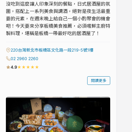
沒吃到這麼讓人印象深刻的餐點，日式居酒屋的氛
圍，搭配上一系列美食與調酒，絕對是夜生活最重
要的元素，在週末晚上給自己一個小酌聚會的機會
吧！今天要來分享板橋美食推薦，必須嚐鮮主廚特
製料理，堪稱是板橋一帶最好吃的居酒屋了！
220台灣新北市板橋區文化路一段219-5號1樓
02 2960 2260
★
★
★
★
★
4.9
閱讀更多