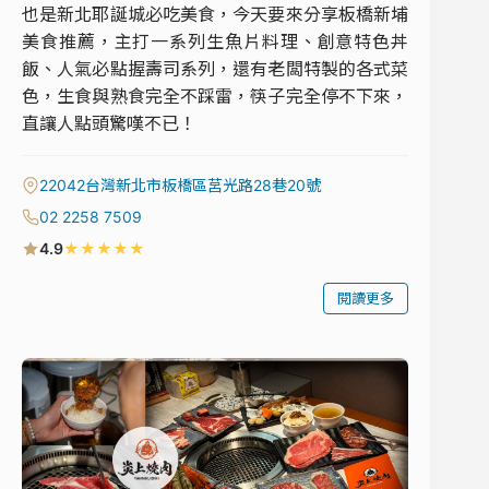
也是新北耶誕城必吃美食，今天要來分享板橋新埔
美食推薦，主打一系列生魚片料理、創意特色丼
飯、人氣必點握壽司系列，還有老闆特製的各式菜
色，生食與熟食完全不踩雷，筷子完全停不下來，
直讓人點頭驚嘆不已！
22042台灣新北市板橋區莒光路28巷20號
02 2258 7509
★
★
★
★
★
4.9
閱讀更多