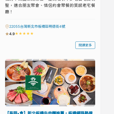
聖，適合朋友聚會、情侶約會聚餐的質感老宅餐
廳！
22055台灣新北市板橋區明德街4號
★
★
★
★
★
4.9
閱讀更多
【吾時•食】新北板橋牛肉麵推薦，板橋網路熱搜