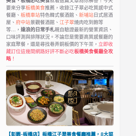
美食、板橋必吃美食
就看這篇文章為你解答！今天
要來分享
板橋美食
推薦，收錄江子翠必吃質感中式
餐廳、
板橋車站
特色韓式餐酒館、
新埔站
日式居酒
屋、
府中站
景觀餐酒館、
江子翠
燒肉吃到飽等
等…，
達浪的日常手札
親自驗證最新的營業資訊、
口味評測與排隊狀況。不論您是需要高質感餐廳的
家庭聚餐，還是尋找巷弄銅板價的下午茶，
立即收
藏訂位這幾間
網路好評不斷
必吃
板橋美食餐廳全攻
略
！
【彭園-板橋店】板橋江子翠美食餐廳推薦，8大菜