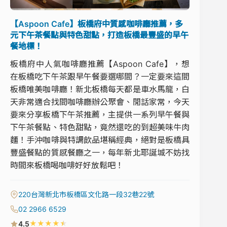
【Aspoon Cafe】板橋府中質感咖啡廳推薦，多
元下午茶餐點與特色甜點，打造板橋最豐盛的早午
餐地標！
板橋府中人氣咖啡廳推薦【Aspoon Cafe】，想
在板橋吃下午茶跟早午餐要選哪間？一定要來這間
板橋唯美咖啡廳！新北板橋每天都是車水馬龍，白
天非常適合找間咖啡廳辦公聚會、閒話家常，今天
要來分享板橋下午茶推薦，主提供一系列早午餐與
下午茶餐點、特色甜點，竟然還吃的到超美味牛肉
麵！手沖咖啡與特調飲品堪稱經典，絕對是板橋具
豐盛餐點的質感餐廳之一，每年新北耶誕城不妨找
時間來板橋喝咖啡好好放鬆吧！
220台灣新北市板橋區文化路一段32巷22號
02 2966 6529
★
★
★
★
★
4.5