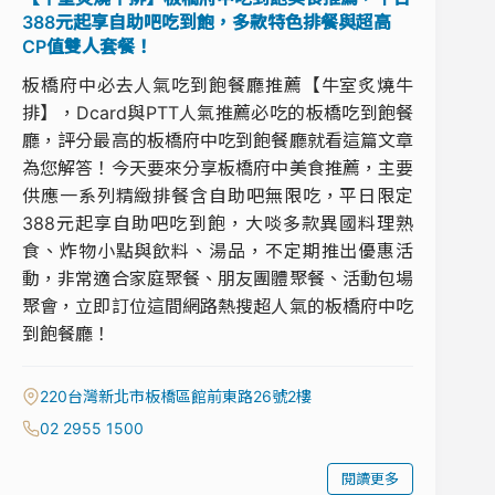
388元起享自助吧吃到飽，多款特色排餐與超高
CP值雙人套餐！
板橋府中必去人氣吃到飽餐廳推薦【牛室炙燒牛
排】，Dcard與PTT人氣推薦必吃的板橋吃到飽餐
廳，評分最高的板橋府中吃到飽餐廳就看這篇文章
為您解答！今天要來分享板橋府中美食推薦，主要
供應一系列精緻排餐含自助吧無限吃，平日限定
388元起享自助吧吃到飽，大啖多款異國料理熟
食、炸物小點與飲料、湯品，不定期推出優惠活
動，非常適合家庭聚餐、朋友團體聚餐、活動包場
聚會，立即訂位這間網路熱搜超人氣的板橋府中吃
到飽餐廳！
220台灣新北市板橋區館前東路26號2樓
02 2955 1500
閱讀更多