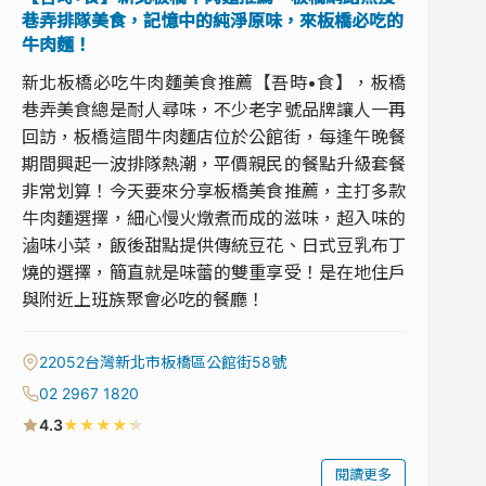
巷弄排隊美食，記憶中的純淨原味，來板橋必吃的
牛肉麵！
新北板橋必吃牛肉麵美食推薦【吾時•食】，板橋
巷弄美食總是耐人尋味，不少老字號品牌讓人一再
回訪，板橋這間牛肉麵店位於公館街，每逢午晚餐
期間興起一波排隊熱潮，平價親民的餐點升級套餐
非常划算！今天要來分享板橋美食推薦，主打多款
牛肉麵選擇，細心慢火燉煮而成的滋味，超入味的
滷味小菜，飯後甜點提供傳統豆花、日式豆乳布丁
燒的選擇，簡直就是味蕾的雙重享受！是在地住戶
與附近上班族聚會必吃的餐廳！
22052台灣新北市板橋區公館街58號
02 2967 1820
★
★
★
★
★
4.3
閱讀更多