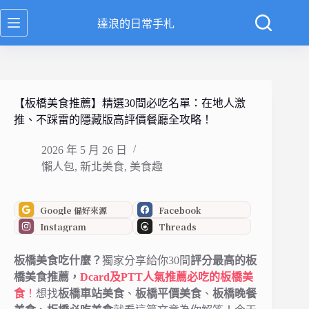
跳
達浪的日常手札
至
主
要
內
容
【板橋美食推薦】精選30間必吃名單：在地人激
推、不踩雷的隱藏版高評價餐廳全攻略！
2026 年 5 月 26 日
懶人包
,
新北美食
,
美食趣
Google 偏好來源
Facebook
Instagram
Threads
板橋美食吃什麼？
獨家分享給你30間
評分最高的板
橋美食推薦，
Dcard及PTT人氣推薦必吃的板橋美
食
！
想找
板橋車站美食
、
板橋平價美食
、
板橋晚餐