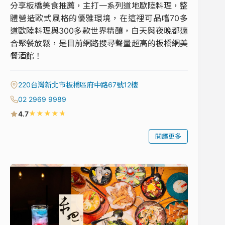
分享板橋美食推薦，主打一系列道地歐陸料理，整
體營造歐式風格的優雅環境，在這裡可品嚐70多
道歐陸料理與300多款世界精釀，白天與夜晚都適
合聚餐放鬆，是目前網路搜尋聲量超高的板橋網美
餐酒館！
220台灣新北市板橋區府中路67號12樓
02 2969 9989
★
★
★
★
★
4.7
閱讀更多