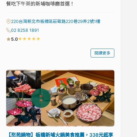
餐吃下午茶的新埔咖啡廳首選！
220台灣新北市板橋區莊敬路220巷29弄2號1樓
02 8258 1891
★
★
★
★
★
5.0
閱讀更多
【焣苑鍋物】板橋新埔火鍋美食推薦，338元起享