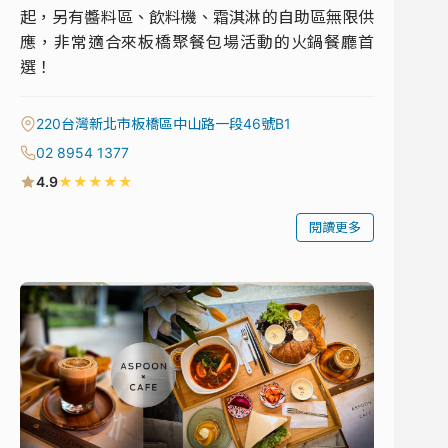
起，另有醬料區、飲料機、霜淇淋的自助區無限供
應，非常適合來板橋聚餐包場活動的火鍋餐廳首
選！
220台灣新北市板橋區中山路一段46號B1
02 8954 1377
★
★
★
★
★
4.9
閱讀更多