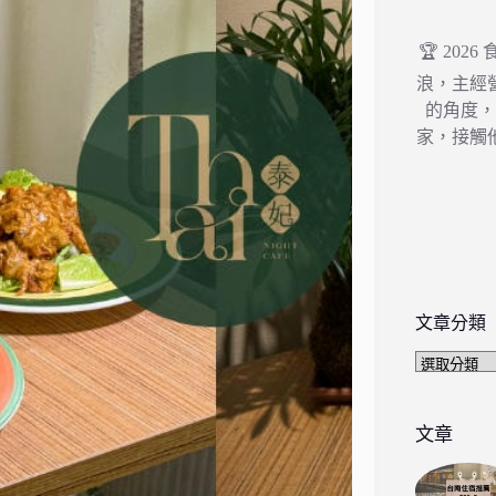
🏆 202
浪，主經
的角度
家，接觸
文章分類
文
章
分
類
文章