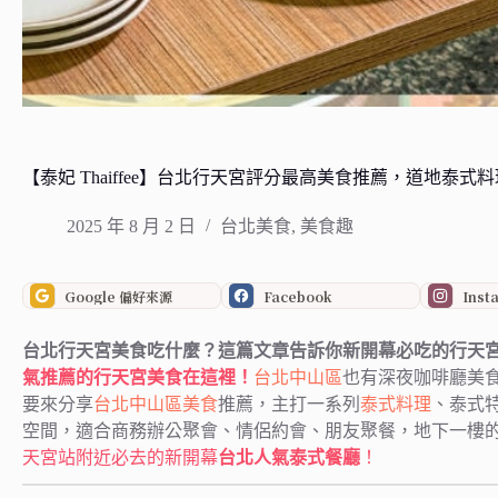
【泰妃 Thaiffee】台北行天宮評分最高美食推薦，道地
2025 年 8 月 2 日
台北美食
,
美食趣
Google 偏好來源
Facebook
Inst
台北行天宮美食吃什麼？這篇文章告訴你新開幕必吃的行天
氣推薦的行天宮美食在這裡！
台北
中山區
也有深夜咖啡廳美
要來分享
台北中山區美食
推薦，主打一系列
泰式料理
、泰式
空間，適合商務辦公聚會、情侶約會、朋友聚餐，地下一樓
天宮站附近必去的新開幕
台北人氣泰式餐廳
！