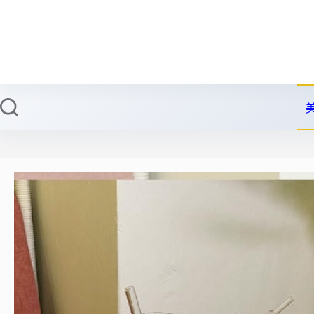
跳
至
主
要
內
容