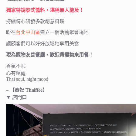
獨家特調泰式醬料，堪稱無人能及！
持續精心研發多款創意料理
盼在
台北
中山區
建立一個活動聚會場地
讓顧客們可以好好放鬆地享用美食
現為寵物友善餐廳，歡迎帶寵物來用餐！
香氣不眠
心有歸處
Thai soul, night mood
– 【泰妃 Thaiffee】
▼ 店門口