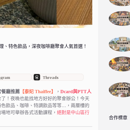
泰式料理、特色飲品，深夜咖啡廳聚會人氣首選！
agram
Threads
宮餐廳推薦
【泰妃 Thaiffee】
，
Dcard與PTT人
食了！夜晚也能找地方好好的聚會辦公！今天
特色飲品、咖啡、特調飲品等等…，兩層樓的
的場地可舉辦各式活動課程，
絕對是中山區行
合作標章