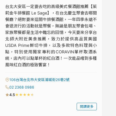
台北大安區一定要去吃的高級美式餐酒館推薦【茱
莉金牛排餐館 Le Sage】，在台北慶生聚會去哪間
餐廳？絕對要來這間牛排餐酒館，一年四季永遠不
會退流行的活動就是聚餐，無論是朋友聚會包場、
家族聚餐都是生活中難忘的回憶，今天要來分享台
北師大附近美食推薦，致力於提供高品質美國
USDA Prime鮮切牛排，以及多款特色料理與小
點，特別使用獨家專利的CORAVIN單杯取酒系
統，店內可以點單杯的紅白酒！一次能品嚐到多種
風味紅白酒的極致饗宴！
106台灣台北市大安區浦城街26巷2號
02 2368 0986
★
★
★
★
★
4.5
閱讀更多