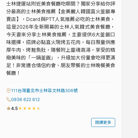
士林捷運站附近美食餐廳吃哪間？獨家分享給你評
分最高的士林美食推薦【金美麗人韓國直火釜飯專
賣店】，Dcard與PTT人氣推薦必吃的士林美食，
這是2026年全新開幕的士林人氣韓式美食餐廳，
今天要來分享士林美食推薦，主要提供6大釜飯口
味選擇，招牌必點直火現烤五花肉，每日限量供應
厚牛肉、烤鮭魚肚，隨餐附上靈魂高湯，享受的精
緻美味的「一鍋釜飯」，升級加大份量會吃得更滿
足！非常適合情侶約會、朋友聚餐的士林晚餐美食
餐廳！
111台灣臺北市士林區文林路306號
0936 622 612
★
★
★
★
★
4.5
閱讀更多