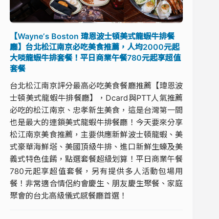
【Wayneʼs Boston 瑋恩波士頓美式龍蝦牛排餐
廳】台北松江南京必吃美食推薦，人均2000元起
大啖龍蝦牛排套餐！平日商業午餐780元起享超值
套餐
台北松江南京評分最高必吃美食餐廳推薦【瑋恩波
士頓美式龍蝦牛排餐廳】，Dcard與PTT人氣推薦
必吃的松江南京、忠孝新生美食，這是台灣第一間
也是最大的連鎖美式龍蝦牛排餐廳！今天要來分享
松江南京美食推薦，主要供應新鮮波士頓龍蝦、美
式豪華海鮮塔、美國頂級牛排、進口新鮮生蠔及美
義式特色佳餚，點選套餐超級划算！平日商業午餐
780元起享超值套餐，另有提供多人活動包場用
餐！非常適合情侶約會慶生、朋友慶生聚餐、家庭
聚會的台北高級儀式感餐廳首選！