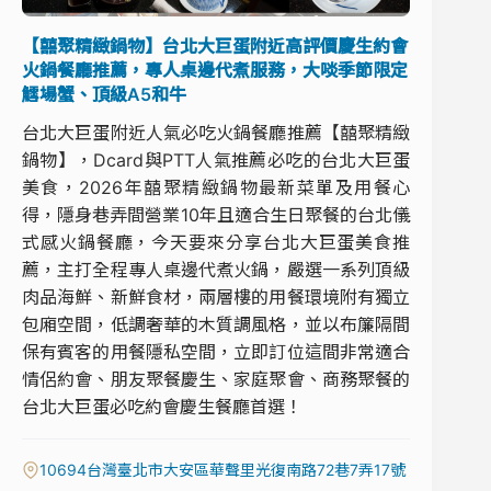
【囍聚精緻鍋物】台北大巨蛋附近高評價慶生約會
火鍋餐廳推薦，專人桌邊代煮服務，大啖季節限定
鱈場蟹、頂級A5和牛
台北大巨蛋附近人氣必吃火鍋餐廳推薦【囍聚精緻
鍋物】，Dcard與PTT人氣推薦必吃的台北大巨蛋
美食，2026年囍聚精緻鍋物最新菜單及用餐心
得，隱身巷弄間營業10年且適合生日聚餐的台北儀
式感火鍋餐廳，今天要來分享台北大巨蛋美食推
薦，主打全程專人桌邊代煮火鍋，嚴選一系列頂級
肉品海鮮、新鮮食材，兩層樓的用餐環境附有獨立
包廂空間，低調奢華的木質調風格，並以布簾隔間
保有賓客的用餐隱私空間，立即訂位這間非常適合
情侶約會、朋友聚餐慶生、家庭聚會、商務聚餐的
台北大巨蛋必吃約會慶生餐廳首選！
10694台灣臺北市大安區華聲里光復南路72巷7弄17號