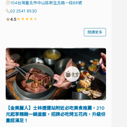
104台灣臺北市中山區新生北路一段88號
02 2541 9530
★
★
★
★
★
4.5
閱讀更多
【金美麗人】士林捷運站附近必吃美食推薦，210
元起享精緻一鍋釜飯，招牌必吃烤五花肉，升級份
量超滿足！