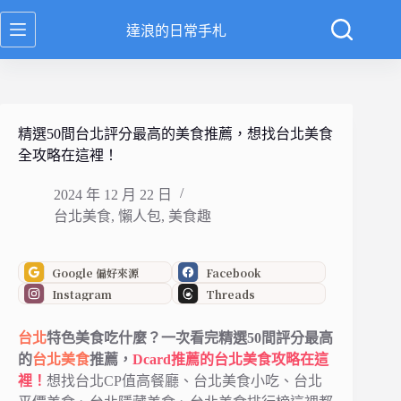
跳
達浪的日常手札
至
主
要
內
容
精選50間台北評分最高的美食推薦，想找台北美食
全攻略在這裡！
2024 年 12 月 22 日
台北美食
,
懶人包
,
美食趣
Google 偏好來源
Facebook
Instagram
Threads
台北
特色美食吃什麼？一次看完精選50間評分最高
的
台北美食
推薦，
Dcard推薦的台北美食攻略在這
裡！
想找台北CP值高餐廳、台北美食小吃、台北