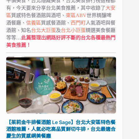
平價美食、台北隱藏美食、台北美食排行榜這裡都
有，今天要來分享台北美食推薦，其中收錄了
大安
區
質感特色餐酒館與酒吧、
東區
ABV
世界精釀啤
酒餐廳、
信義區
質感餐酒館、
西門町
人氣酒吧與餐
酒館、知名
台北大巨蛋
及
台北小巨蛋
精選美食餐廳
等等…
此篇整理出網路好評不斷的台北各種最熱門
美食推薦！
【茱莉金牛排餐酒館 Le Sage】台北大安區特色餐
酒館推薦，人氣必吃高品質鮮切牛排，台北最適合
慶生的質感網美餐廳