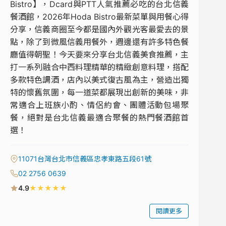
Bistro】，Dcard與PTT人氣推薦必吃的台北信義
餐酒館，2026年Hoda Bistro最新菜單與用餐心得
分享，信義商圈至今都是國內外觀光客最愛去的景
點，除了到微風信義用餐外，週邊還有許多特色餐
廳值得朝聖！今天要來分享台北信義美食推薦，主
打一系列融合中西料理精華的精緻創意料理，搭配
多款特色調酒，店內以美式復古風為主，營造出獨
特的懷舊氛圍，每一道菜都展現出創新的美味，非
常適合上班族小酌、情侶約會、團體活動包場聚
餐，絕對是台北信義最適合聚餐的熱門餐酒館首
選！
11071台灣台北市信義區忠孝東路五段61號
02 2756 0639
★
★
★
★
★
4.9
閱讀更多