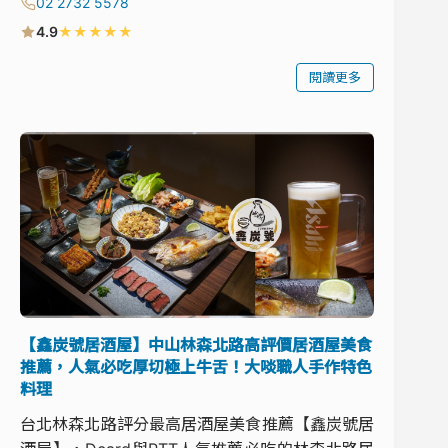
02 2732 5578
★
★
★
★
★
4.9
閱讀更多
【鑫炭號居酒屋】中山林森北路高評價居酒屋美食
推薦，人氣必吃厚切極上牛舌！大啖職人手作特色
料理
台北林森北路評分最高居酒屋美食推薦【鑫炭號居