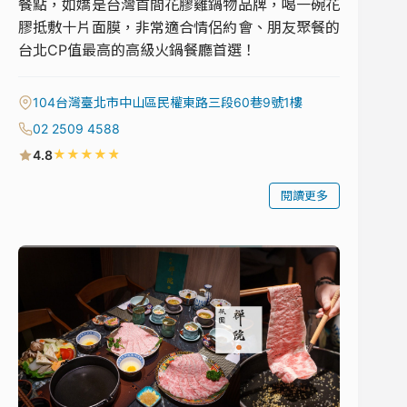
餐點，如嬌是台灣首間花膠雞鍋物品牌，喝一碗花
膠抵敷十片面膜，非常適合情侶約會、朋友聚餐的
台北CP值最高的高級火鍋餐廳首選！
104台灣臺北市中山區民權東路三段60巷9號1樓
02 2509 4588
★
★
★
★
★
4.8
閱讀更多