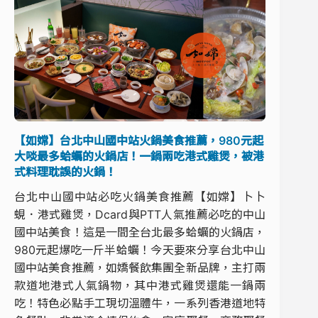
【如嫦】台北中山國中站火鍋美食推薦，980元起
大啖最多蛤蠣的火鍋店！一鍋兩吃港式雞煲，被港
式料理耽誤的火鍋！
台北中山國中站必吃火鍋美食推薦【如嫦】卜卜
蜆．港式雞煲，Dcard與PTT人氣推薦必吃的中山
國中站美食！這是一間全台北最多蛤蠣的火鍋店，
980元起爆吃一斤半蛤蠣！今天要來分享台北中山
國中站美食推薦，如嬌餐飲集團全新品牌，主打兩
款道地港式人氣鍋物，其中港式雞煲還能一鍋兩
吃！特色必點手工現切溫體牛，一系列香港道地特