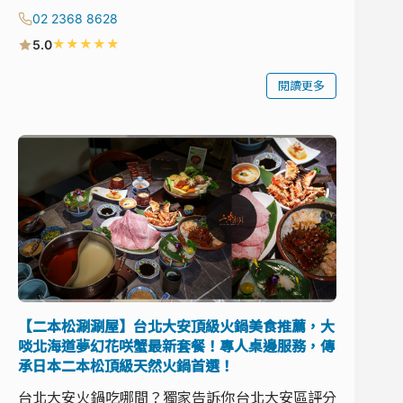
02 2368 8628
★
★
★
★
★
5.0
閱讀更多
【二本松涮涮屋】台北大安頂級火鍋美食推薦，大
啖北海道夢幻花咲蟹最新套餐！專人桌邊服務，傳
承日本二本松頂級天然火鍋首選！
台北大安火鍋吃哪間？獨家告訴你台北大安區評分