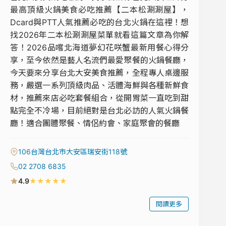
最高頂級火鍋美食必吃推薦【二本松涮涮屋】，
Dcard與PTT人氣推薦必吃的台北火鍋在這裡！想
找2026年二本松涮涮屋菜單就看這篇文章為你解
答！2026品嚐北海道夢幻花咲蟹最新用餐心得分
享，至今依然是藝人名流們最愛聚餐的火鍋餐廳，
今天要來分享台北大安美食推薦，全程專人桌邊服
務，嚴選一系列頂級肉品、活體海鮮與各種新鮮食
材，推薦來店必吃套餐組合，從開胃菜一直吃到甜
點完全不冷場，目前絕對是台北必訪的人氣火鍋餐
廳！適合團體聚餐、情侶約會、家庭聚會的餐廳
106台灣台北市大安區瑞安街118號
02 2708 6835
★
★
★
★
★
4.9
閱讀更多