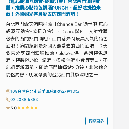
【無心戒酒互助會-成都分會】台北西門酒吧推
薦，推薦必點特色調酒PUNCH、超好吃提拉米
蘇！外國觀光客最愛去的西門酒吧！
台北西門露天酒吧推薦【Chance Bar 勸世吧 無心
戒酒互助會-成都分會】，Dcard與PTT人氣推薦
必去的西門熱門酒吧，西門巷弄間最具人氣的特色
酒吧！這間絕對是外國人最愛去的西門酒吧！今天
要來分享西門酒吧推薦，主要提供一系列特色調
酒、特製PUNCH調酒、多樣伴酒小食等等...，不
定期更新酒單，距離西門捷運站3分鐘！非常適合
情侶約會、朋友聚餐的台北西門質感酒吧之一！
108台灣台北市萬華區成都路27巷10號
02 2388 5883
★
★
★
★
★
5.0
閱讀更多