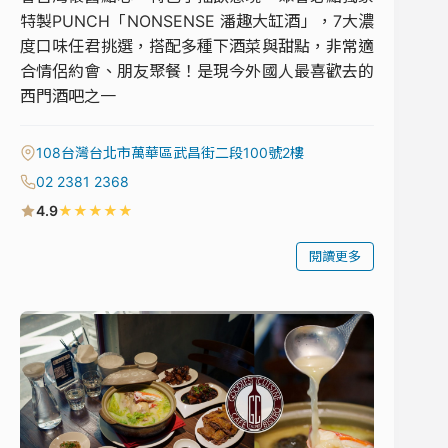
特製PUNCH「NONSENSE 潘趣⼤缸酒」，7大濃
度口味任君挑選，搭配多種下酒菜與甜點，非常適
合情侶約會、朋友聚餐！是現今外國人最喜歡去的
西門酒吧之一
108台灣台北市萬華區武昌街二段100號2樓
02 2381 2368
★
★
★
★
★
4.9
閱讀更多