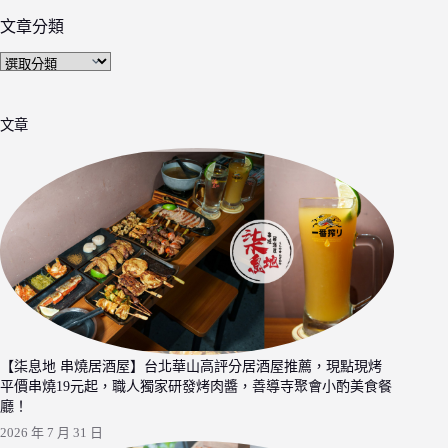
文章分類
文
章
分
文章
類
【柒息地 串燒居酒屋】台北華山高評分居酒屋推薦，現點現烤
平價串燒19元起，職人獨家研發烤肉醬，善導寺聚會小酌美食餐
廳！
2026 年 7 月 31 日