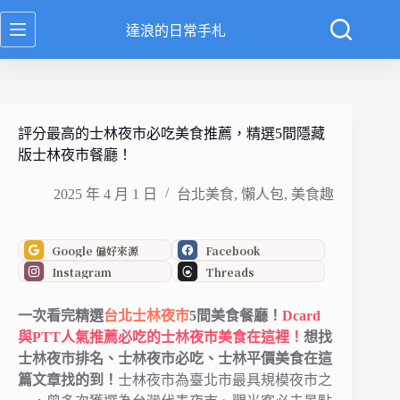
跳
達浪的日常手札
至
主
要
內
容
評分最高的士林夜市必吃美食推薦，精選5間隱藏
版士林夜市餐廳！
2025 年 4 月 1 日
台北美食
,
懶人包
,
美食趣
Google 偏好來源
Facebook
Instagram
Threads
一次看完精選
台北
士林夜市
5間美食餐廳！
Dcard
與PTT人氣推薦必吃的士林夜市美食在這裡！
想找
士林夜市排名、士林夜市必吃、士林平價美食在這
篇文章找的到！
士林夜市為臺北市最具規模夜市之