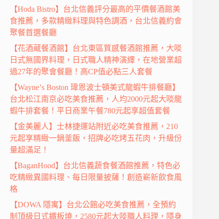
【Hoda Bistro】台北信義評分最高的平價餐酒館美
食推薦，多款精緻料理與特色調酒，台北信義約會
聚餐首選餐廳
【花酒蔵餐酒館】台北東區質感餐酒館推薦，大啖
日式無國界料理，日式職人精神演繹，在地營業超
過27年的聚會餐廳！高CP值必點三人套餐
【Wayneʼs Boston 瑋恩波士頓美式龍蝦牛排餐廳】
台北松江南京必吃美食推薦，人均2000元起大啖龍
蝦牛排套餐！平日商業午餐780元起享超值套餐
【金美麗人】士林捷運站附近必吃美食推薦，210
元起享精緻一鍋釜飯，招牌必吃烤五花肉，升級份
量超滿足！
【BaganHood】台北信義蔬食餐酒館推薦，特色必
吃精緻異國料理、每日限量披薩！創造嶄新飲食風
格
【DOWA 隱寓】台北公館必吃美食推薦，全預約
制頂級日式鐵板燒，2580元起大啖職人料理，隱身