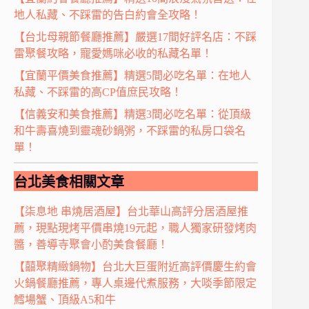
地人私藏、不踩雷的告白約會全攻略！
【台北母親節餐廳推薦】嚴選17間好評名店：不踩
雷聚餐攻略，寵愛媽咪必收的私藏名單！
【宜蘭平價美食推薦】精選5間必吃名單：在地人
私藏、不踩雷的高CP值庶民攻略！
【信義安和美食推薦】精選3間必吃名單：從頂級
和牛壽喜燒到靈魂砂鍋粥，不踩雷的私房口袋名
單！
台北美食相關文章
【柒息地 串燒居酒屋】台北華山高評分居酒屋推
薦，現點現烤平價串燒19元起，職人獨家研發烤肉
醬，善導寺聚會小酌美食餐廳！
【囍聚精緻鍋物】台北大巨蛋附近高評價慶生約會
火鍋餐廳推薦，專人桌邊代煮服務，大啖季節限定
鱈場蟹、頂級A5和牛