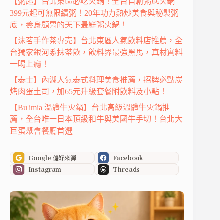
【粥起】台北東區必吃火鍋！全台首創粥底火鍋
399元起可無限續粥！20年功力熱炒美食與秘製粥
底，養身顧胃的天下最鮮粥火鍋！
【沫茗手作茶專売】台北東區人氣飲料店推薦，全
台獨家銀河系抹茶飲，飲料界最強黑馬，真材實料
一喝上癮！
【泰士】內湖人氣泰式料理美食推薦，招牌必點炭
烤肉蛋土司，加65元升級套餐附飲料及小點！
【Bulimia 溫體牛火鍋】台北高級溫體牛火鍋推
薦，全台唯一日本頂級和牛與美國牛手切！台北大
巨蛋聚會餐廳首選
Google 偏好來源
Facebook
Instagram
Threads