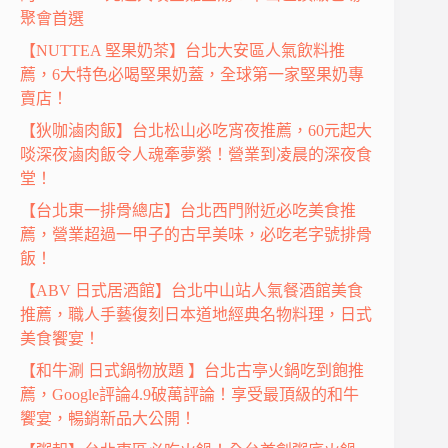
聚會首選
【NUTTEA 堅果奶茶】台北大安區人氣飲料推
薦，6大特色必喝堅果奶蓋，全球第一家堅果奶專
賣店！
【狄咖滷肉飯】台北松山必吃宵夜推薦，60元起大
啖深夜滷肉飯令人魂牽夢縈！營業到凌晨的深夜食
堂！
【台北東一排骨總店】台北西門附近必吃美食推
薦，營業超過一甲子的古早美味，必吃老字號排骨
飯！
【ABV 日式居酒館】台北中山站人氣餐酒館美食
推薦，職人手藝復刻日本道地經典名物料理，日式
美食饗宴！
【和牛涮 日式鍋物放題 】台北古亭火鍋吃到飽推
薦，Google評論4.9破萬評論！享受最頂級的和牛
饗宴，暢銷新品大公開！