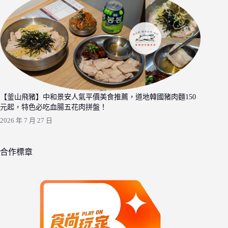
【釜山飛豬】中和景安人氣平價美食推薦，道地韓國豬肉麵150
元起，特色必吃血腸五花肉拼盤！
2026 年 7 月 27 日
合作標章