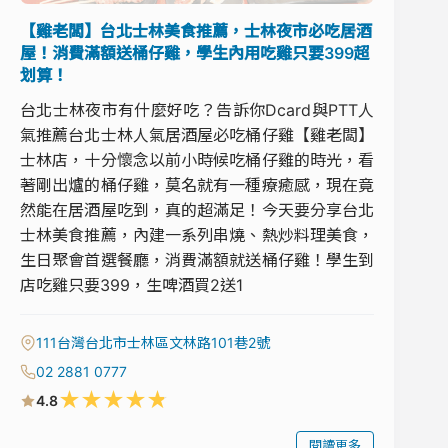
【雞老闆】台北士林美食推薦，士林夜市必吃居酒
屋！消費滿額送桶仔雞，學生內用吃雞只要399超
划算！
台北士林夜市有什麼好吃？告訴你Dcard與PTT人
氣推薦台北士林人氣居酒屋必吃桶仔雞【雞老闆】
士林店，十分懷念以前小時候吃桶仔雞的時光，看
著剛出爐的桶仔雞，莫名就有一種療癒感，現在竟
然能在居酒屋吃到，真的超滿足！今天要分享台北
士林美食推薦，內建一系列串燒、熱炒料理美食，
生日聚會首選餐廳，消費滿額就送桶仔雞！學生到
店吃雞只要399，生啤酒買2送1
111台灣台北市士林區文林路101巷2號
02 2881 0777
★
★
★
★
★
4.8
閱讀更多