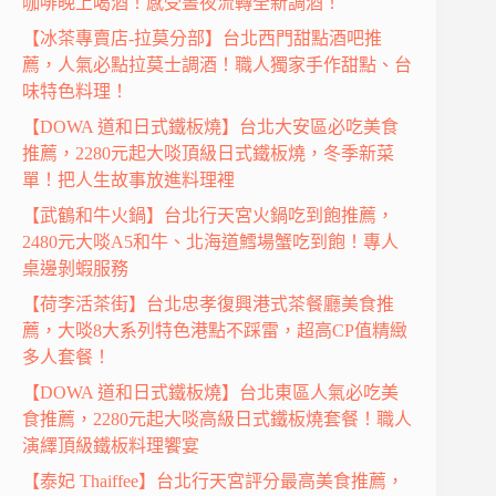
咖啡晚上喝酒！感受晝夜流轉全新調酒！
【冰茶專賣店-拉莫分部】台北西門甜點酒吧推
薦，人氣必點拉莫士調酒！職人獨家手作甜點、台
味特色料理！
【DOWA 道和日式鐵板燒】台北大安區必吃美食
推薦，2280元起大啖頂級日式鐵板燒，冬季新菜
單！把人生故事放進料理裡
【武鶴和牛火鍋】台北行天宮火鍋吃到飽推薦，
2480元大啖A5和牛、北海道鱈場蟹吃到飽！專人
桌邊剝蝦服務
【荷李活茶街】台北忠孝復興港式茶餐廳美食推
薦，大啖8大系列特色港點不踩雷，超高CP值精緻
多人套餐！
【DOWA 道和日式鐵板燒】台北東區人氣必吃美
食推薦，2280元起大啖高級日式鐵板燒套餐！職人
演繹頂級鐵板料理饗宴
【泰妃 Thaiffee】台北行天宮評分最高美食推薦，