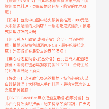
【緩緩 FABULA】台北忠孝復興餐酒館推薦，精
緻無國界料理，東區最適合包場、約會的氣氛餐
廳！
【如嫦】台北中山國中站火鍋美食推薦，980元起
大啖最多蛤蠣的火鍋店！一鍋兩吃港式雞煲，被港
式料理耽誤的火鍋！
【無心戒酒互助會-成都分會】台北西門酒吧推
薦，推薦必點特色調酒PUNCH、超好吃提拉米
蘇！外國觀光客最愛去的西門酒吧！
【無心戒酒互助會-武昌分會】台北西門人氣酒吧
推薦，酒精狂徒必喝獨家特製PUNCH！台灣主題
特色調酒搭配下酒菜
【好米亞】忠孝敦化餐酒館推薦，特色必點5大濃
白砂鍋雞湯！大啖職人手作料理，最適合聚會的工
業風網美餐廳！
【ONCE Cafe&Bar 無心戒酒互助會-西寧分會】台
北西門特色酒吧推薦，絕美獨家琴酒特調，白天喝