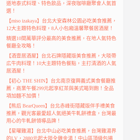
道地泰式料理、特色飲品，深夜咖啡廳聚會人氣首
選！
【miso izakaya】台北大安森林公園必吃美食推薦，
12大主題特色料理，8人小包廂溫馨聚餐居酒屋！
精選10間萬華評分最高的美食推薦，在地人氣特色
餐廳全攻略！
【酒壹居酒屋】台北石牌隱藏版美食推薦，大啖帶
広牛肉料理！10大主題特色餐點，主打清酒的人氣
居酒屋！
【初心 THE SHIN】台北南京復興義式美食餐廳推
薦，商業午餐299元起享紅茶與美式喝到飽！全品
項加麵不加價！
【熊后 BearQueen】台北赤峰街隱藏版伴手禮美食
推薦，觀光客最愛超人氣絕美牛軋餅禮盒，台灣最
用心的牛軋餅領導品牌！
【星曜雞湯】台北中山必吃美食推薦，台灣雞湯界
的LV，2880元起大啖全雞金湯！中山區頂級包場