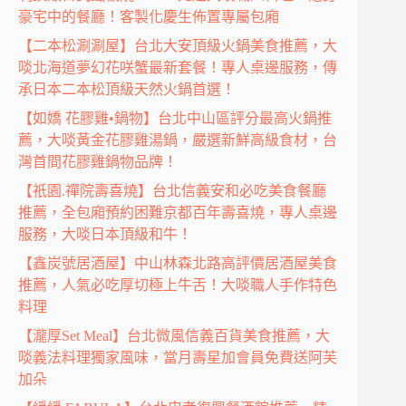
豪宅中的餐廳！客製化慶生佈置專屬包廂
【二本松涮涮屋】台北大安頂級火鍋美食推薦，大
啖北海道夢幻花咲蟹最新套餐！專人桌邊服務，傳
承日本二本松頂級天然火鍋首選！
【如嬌 花膠雞•鍋物】台北中山區評分最高火鍋推
薦，大啖黃金花膠雞湯鍋，嚴選新鮮高級食材，台
灣首間花膠雞鍋物品牌！
【祇園.禪院壽喜燒】台北信義安和必吃美食餐廳
推薦，全包廂預約困難京都百年壽喜燒，專人桌邊
服務，大啖日本頂級和牛！
【鑫炭號居酒屋】中山林森北路高評價居酒屋美食
推薦，人氣必吃厚切極上牛舌！大啖職人手作特色
料理
【瀧厚Set Meal】台北微風信義百貨美食推薦，大
啖義法料理獨家風味，當月壽星加會員免費送阿芙
加朵