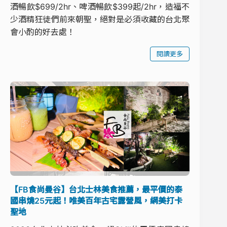
酒暢飲$699/2hr、啤酒暢飲$399起/2hr，造福不
少酒精狂徒們前來朝聖，絕對是必須收藏的台北聚
會小酌的好去處！
閱讀更多
【FB食尚曼谷】台北士林美食推薦，最平價的泰
國串燒25元起！唯美百年古宅露營風，網美打卡
聖地