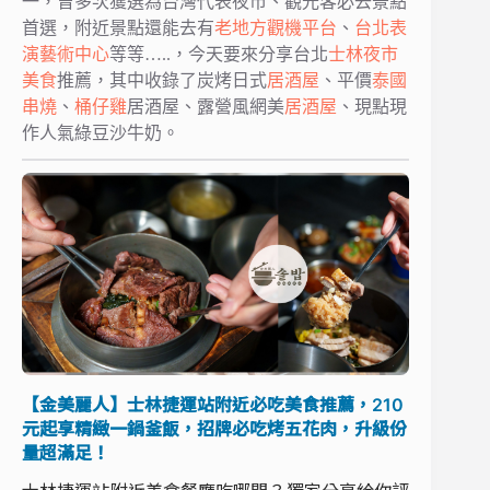
一，曾多次獲選為台灣代表夜市、觀光客必去景點
首選，附近景點還能去有
老地方觀機平台
、
台北表
演藝術中心
等等…..，今天要來分享台北
士林夜市
美食
推薦，其中收錄了炭烤日式
居酒屋
、平價
泰國
串燒
、
桶仔雞
居酒屋、露營風網美
居酒屋
、現點現
作人氣綠豆沙牛奶。
【金美麗人】士林捷運站附近必吃美食推薦，210
元起享精緻一鍋釜飯，招牌必吃烤五花肉，升級份
量超滿足！