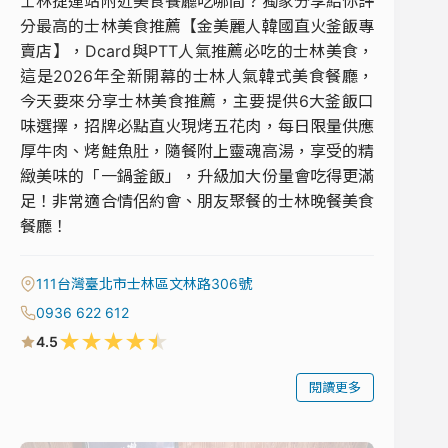
士林捷運站附近美食餐廳吃哪間？獨家分享給你評
分最高的士林美食推薦【金美麗人韓國直火釜飯專
賣店】，Dcard與PTT人氣推薦必吃的士林美食，
這是2026年全新開幕的士林人氣韓式美食餐廳，
今天要來分享士林美食推薦，主要提供6大釜飯口
味選擇，招牌必點直火現烤五花肉，每日限量供應
厚牛肉、烤鮭魚肚，隨餐附上靈魂高湯，享受的精
緻美味的「一鍋釜飯」，升級加大份量會吃得更滿
足！非常適合情侶約會、朋友聚餐的士林晚餐美食
餐廳！
111台灣臺北市士林區文林路306號
0936 622 612
★
★
★
★
★
4.5
閱讀更多