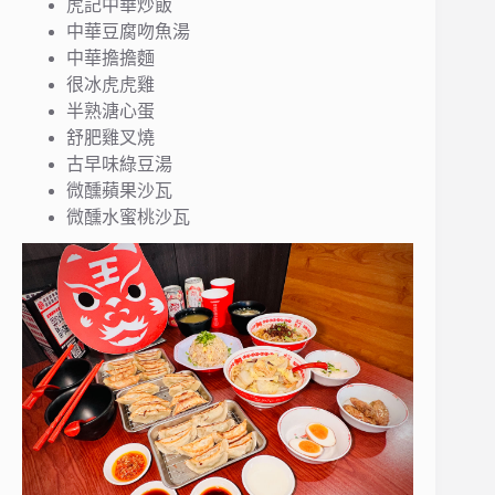
虎記中華炒飯
中華豆腐吻魚湯
中華擔擔麵
很冰虎虎雞
半熟溏心蛋
舒肥雞叉燒
古早味綠豆湯
微醺蘋果沙瓦
微醺水蜜桃沙瓦