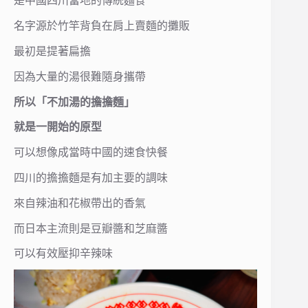
是中國四川當地的傳統麵食
名字源於竹竿背負在肩上賣麵的攤販
最初是提著扁擔
因為大量的湯很難隨身攜帶
所以「不加湯的擔擔麵」
就是一開始的原型
可以想像成當時中國的速食快餐
四川的擔擔麵是有加主要的調味
來自辣油和花椒帶出的香氣
而日本主流則是豆瓣醬和芝麻醬
可以有效壓抑辛辣味