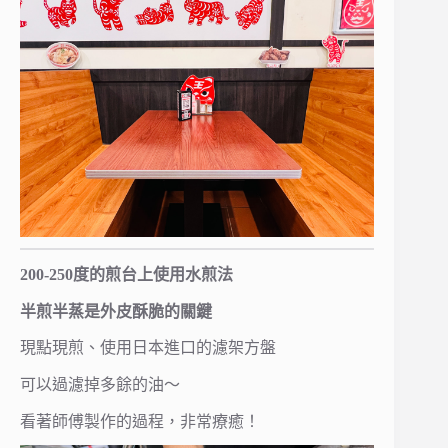
200-250度的煎台上使用水煎法
半煎半蒸是外皮酥脆的關鍵
現點現煎、使用日本進口的濾架方盤
可以過濾掉多餘的油～
看著師傅製作的過程，非常療癒！