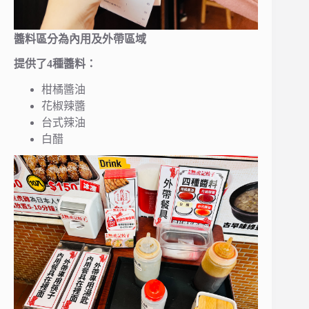
醬料區分為內用及外帶區域
提供了4種醬料：
柑橘醬油
花椒辣醬
台式辣油
白醋