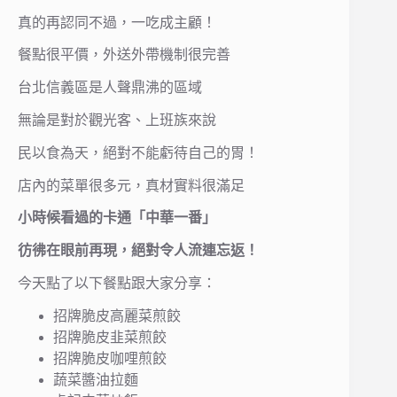
真的再認同不過，一吃成主顧！
餐點很平價，外送外帶機制很完善
台北信義區是人聲鼎沸的區域
無論是對於觀光客、上班族來說
民以食為天，絕對不能虧待自己的胃！
店內的菜單很多元，真材實料很滿足
小時候看過的卡通「中華一番」
彷彿在眼前再現，絕對令人流連忘返！
今天點了以下餐點跟大家分享：
招牌脆皮高麗菜煎餃
招牌脆皮韭菜煎餃
招牌脆皮咖哩煎餃
蔬菜醬油拉麵