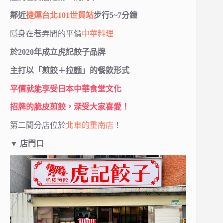
鄰近
捷運台北101世貿站
步行5~7分鐘
隱身在巷弄間的平價
中華料理
於2020年成立虎記餃子品牌
主打以「煎餃＋拉麵」的餐飲形式
平價就能享受日本中華食堂文化
招牌的脆皮煎餃，深受大家喜愛！
第二間分店位於
北車的重南店
！
▼
店門口