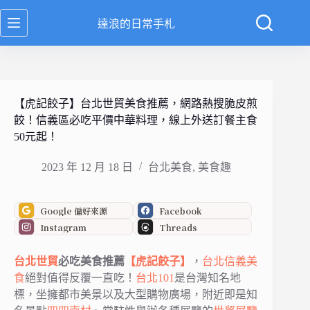
跳
達浪的日常手札
至
主
要
內
容
【虎記餃子】台北世貿美食推薦，網路熱搜脆皮煎
餃！信義區必吃平價中華料理，線上外送訂餐主食
50元起！
2023 年 12 月 18 日
台北美食
,
美食趣
Google 偏好來源
Facebook
Instagram
Threads
台北
世貿
必吃美食推薦
【虎記餃子】
，
台北信義美
食
絕對值得反覆一直吃！
台北101
是台灣知名地
標，坐擁都市美景以及大型購物廣場，附近即是知