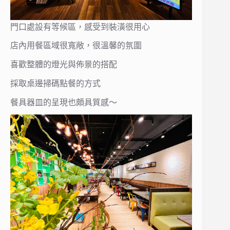
門口處設有等候區，感受到裝潢很用心
店內用餐區域很寬敞，很溫馨的氛圍
喜歡整體的燈光與佈景的搭配
採取桌邊掃碼點餐的方式
餐具器皿的呈現也頗具質感～