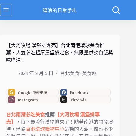
跳
達浪的日常手札
至
主
要
內
容
【大河牧場 漢堡排專売】台北南港環球美食推
薦，人氣必吃超厚漢堡排定食，無限量供應白飯與
味噌湯！
2024 年 9 月 5 日
台北美食
,
美食趣
Google 偏好來源
Facebook
Instagram
Threads
台北
南港
必吃美食
推薦
【大河牧場 漢堡排專
売】
，時下最流行
漢堡排來了！隨著南港的開發演
進，伴隨
南港環球購物中心
帶動的人潮，增添不少