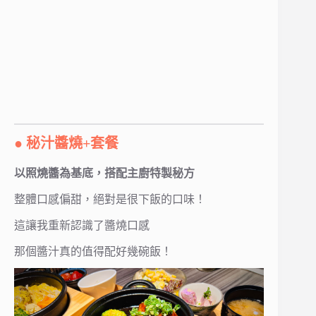
● 秘汁醬燒+套餐
以照燒醬為基底，搭配主廚特製秘方
整體口感偏甜，絕對是很下飯的口味！
這讓我重新認識了醬燒口感
那個醬汁真的值得配好幾碗飯！