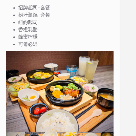
招牌起司+套餐
秘汁醬燒+套餐
紐約起司
香橙乳酪
蜂蜜檸檬
可爾必思