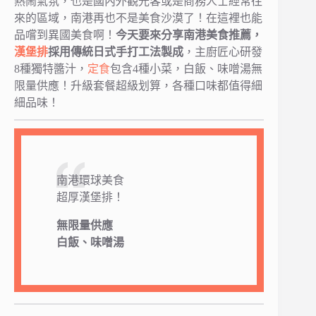
熱鬧氣氛，也是國內外觀光客或是商務人士經常往
來的區域，南港再也不是美食沙漠了！在這裡也能
品嚐到異國美食啊！
今天要來分享南港美食推薦，
漢堡排
採用傳統日式手打工法製成
，主廚匠心研發
8種獨特醬汁，
定食
包含4種小菜，白飯、味噌湯無
限量供應！升級套餐超級划算，各種口味都值得細
細品味！
南港環球美食
超厚漢堡排！
無限量供應
白飯、味噌湯