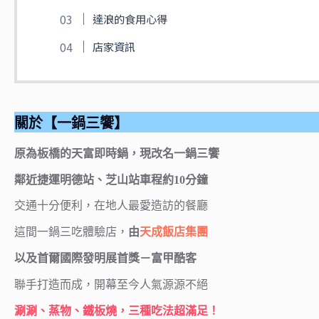
達浪的食用心得
店家資訊
關於【一鍋三饗】
原為板橋的天富即時鍋，現改名一鍋三饗
鄰近捷運明德站、芝山站車程約10分鐘
交通十分便利，在地人最愛造訪的餐廳
這間一鍋三吃體驗店，
由
天成飯店集團
以及首爾國際發明展首獎－富甲酷客
聯手打造而成，開幕至今人氣源源不絕
涮涮、蒸物、鐵板燒，三種吃法超滿足！