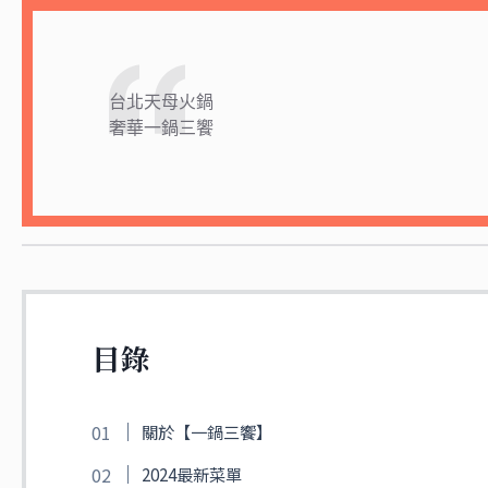
台北天母火鍋
奢華一鍋三饗
目錄
關於【一鍋三饗】
2024最新菜單