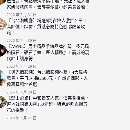
屋推薦，現點現烤平價串燒19元起，職人獨
家研發烤肉醬，善導寺聚會小酌美食餐廳！
2026 年 7 月 31 日
【台北咖啡廳】精選5間在地人激推名單：
高評價不踩雷、質感必訪特色咖啡廳全攻
略！
2026 年 7 月 30 日
【AWNL】男士精品手鍊品牌推薦，多元風
格隕石、礦石手鍊，匠人精緻加工而成的現
代紳士護身符
2026 年 7 月 29 日
【與光攝影棚】台北攝影棚推薦，4大風格
場景，平日3小時2500元，自然光攝影、人
像寫真場地首選
2026 年 7 月 28 日
【釜山飛豬】中和景安人氣平價美食推薦，
道地韓國豬肉麵150元起，特色必吃血腸五
花肉拼盤！
2026 年 7 月 27 日