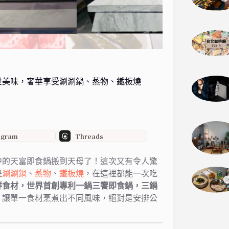
世美味，奢華享受涮涮鍋、蒸物、鐵板燒
agram
Threads
中的天富即食鍋搬到天母了！這次又有令人驚
是
涮涮鍋
、
蒸物
、
鐵板燒
，在這裡都能一次吃
鮮食材，世界首創專利一鍋三饗即食鍋，三鍋
，讓單一食材烹煮出不同風味，絕對是安排公