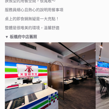
狹長型的用餐空間，很寬敞～
服務員細心且熱心的說明用餐事項
桌上的即食鍋無疑是一大亮點！
整體是很唯美的環境，溫馨舒適
▼
板橋府中店舊照