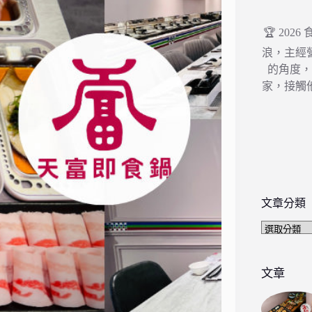
🏆 202
浪，主經
的角度
家，接觸
文章分類
文
章
分
類
文章