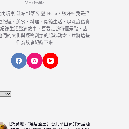
View Profile
6 食尚玩家-駐站部落客 🏆 Hello，您好✨ 我是達
營旅遊、美食、料理、開箱生活，以深度寫實
，紀錄生活點滴故事，喜愛走訪每個景點、店
他們的文化與經營創辦的起心動念，並將這些
作為故事紀錄下來
【柒息地 串燒居酒屋】台北華山高評分居酒