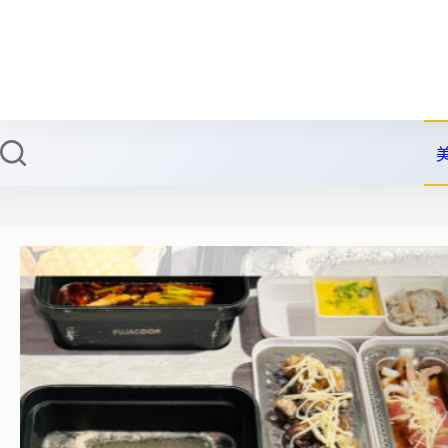
跳
至
主
要
內
容