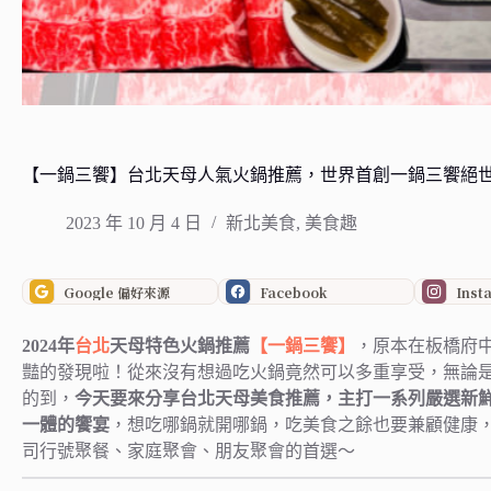
【一鍋三饗】台北天母人氣火鍋推薦，世界首創一鍋三饗絕
2023 年 10 月 4 日
新北美食
,
美食趣
Google 偏好來源
Facebook
Inst
2024年
台北
天母特色火鍋推薦
【一鍋三饗】
，原本在板橋府
豔的發現啦！從來沒有想過吃火鍋竟然可以多重享受，無論
的到，
今天要來分享台北天母美食推薦，主打一系列嚴選新
一體的饗宴
，想吃哪鍋就開哪鍋，吃美食之餘也要兼顧健康
司行號聚餐、家庭聚會、朋友聚會的首選～