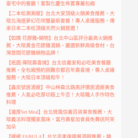
豪宅中的餐廳！客製化慶生佈置專屬包廂
【二本松涮涮屋】台北大安頂級火鍋美食推薦，大
啖北海道夢幻花咲蟹最新套餐！專人桌邊服務，傳
承日本二本松頂級天然火鍋首選！
【如嬌 花膠雞•鍋物】台北中山區評分最高火鍋推
薦，大啖黃金花膠雞湯鍋，嚴選新鮮高級食材，台
灣首間花膠雞鍋物品牌！
【祇園.禪院壽喜燒】台北信義安和必吃美食餐廳
推薦，全包廂預約困難京都百年壽喜燒，專人桌邊
服務，大啖日本頂級和牛！
【鑫炭號居酒屋】中山林森北路高評價居酒屋美食
推薦，人氣必吃厚切極上牛舌！大啖職人手作特色
料理
【瀧厚Set Meal】台北微風信義百貨美食推薦，大
啖義法料理獨家風味，當月壽星加會員免費送阿芙
加朵
【緩緩 FABULA】台北忠孝復興餐酒館推薦，精