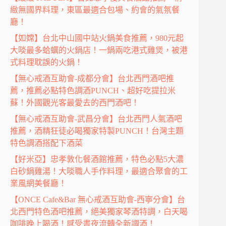
緻無國界料理，東區最適合包場、約會的氣氛餐
廳！
【如嫦】台北中山國中站火鍋美食推薦，980元起
大啖最多蛤蠣的火鍋店！一鍋兩吃港式雞煲，被港
式料理耽誤的火鍋！
【無心戒酒互助會-成都分會】台北西門酒吧推
薦，推薦必點特色調酒PUNCH、超好吃提拉米
蘇！外國觀光客最愛去的西門酒吧！
【無心戒酒互助會-武昌分會】台北西門人氣酒吧
推薦，酒精狂徒必喝獨家特製PUNCH！台灣主題
特色調酒搭配下酒菜
【好米亞】忠孝敦化餐酒館推薦，特色必點5大濃
白砂鍋雞湯！大啖職人手作料理，最適合聚會的工
業風網美餐廳！
【ONCE Cafe&Bar 無心戒酒互助會-西寧分會】台
北西門特色酒吧推薦，絕美獨家琴酒特調，白天喝
咖啡晚上喝酒！感受晝夜流轉全新調酒！