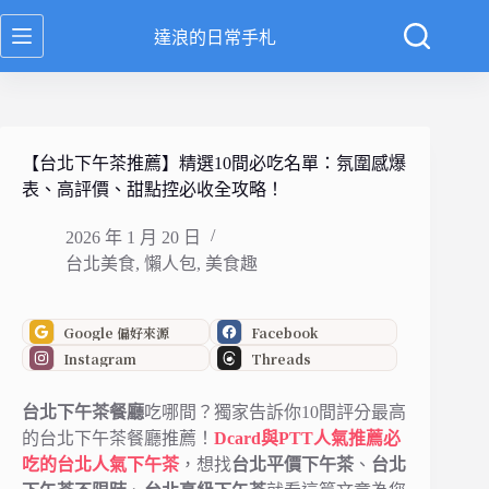
跳
達浪的日常手札
至
主
要
內
容
【台北下午茶推薦】精選10間必吃名單：氛圍感爆
表、高評價、甜點控必收全攻略！
2026 年 1 月 20 日
台北美食
,
懶人包
,
美食趣
Google 偏好來源
Facebook
Instagram
Threads
台北下午茶餐廳
吃哪間？獨家告訴你10間評分最高
的台北下午茶餐廳推薦！
Dcard與PTT人氣推薦必
吃的台北人氣下午茶
，想找
台北平價下午茶
、
台北