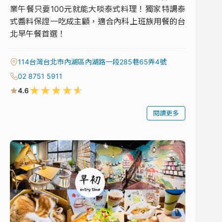
業午餐只要100元就能大啖泰式料理！獨家特調泰
式醬料保證一吃成主顧，適合內科上班族用餐的台
北早午餐首選！
114台灣台北市內湖區內湖路一段285巷65弄4號
02 8751 5911
★
★
★
★
★
4.6
閱讀更多