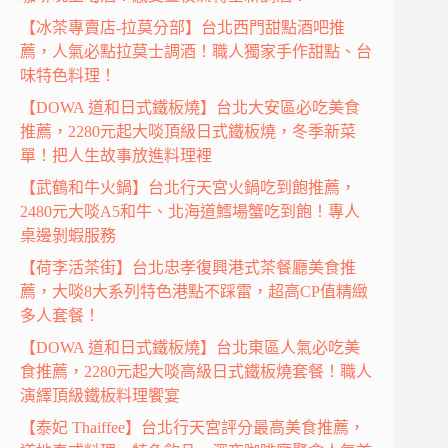
【冰茶專賣店-拉莫分部】台北西門甜點酒吧推
薦，人氣必點拉莫士調酒！職人獨家手作甜點、台
味特色料理！
【DOWA 道和日式鐵板燒】台北大安區必吃美食
推薦，2280元起大啖頂級日式鐵板燒，冬季新菜
單！把人生故事放進料理裡
【武鶴和牛火鍋】台北行天宮火鍋吃到飽推薦，
2480元大啖A5和牛、北海道鱈場蟹吃到飽！專人
桌邊剝蝦服務
【荷李活茶街】台北忠孝復興港式茶餐廳美食推
薦，大啖8大系列特色港點不踩雷，超高CP值精緻
多人套餐！
【DOWA 道和日式鐵板燒】台北東區人氣必吃美
食推薦，2280元起大啖高級日式鐵板燒套餐！職人
演繹頂級鐵板料理饗宴
【泰妃 Thaiffee】台北行天宮評分最高美食推薦，