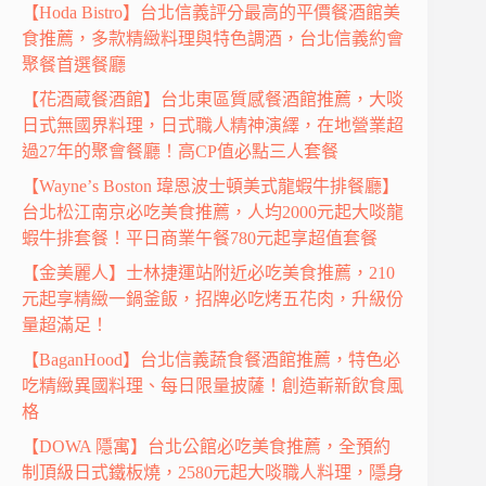
【Hoda Bistro】台北信義評分最高的平價餐酒館美
食推薦，多款精緻料理與特色調酒，台北信義約會
聚餐首選餐廳
【花酒蔵餐酒館】台北東區質感餐酒館推薦，大啖
日式無國界料理，日式職人精神演繹，在地營業超
過27年的聚會餐廳！高CP值必點三人套餐
【Wayneʼs Boston 瑋恩波士頓美式龍蝦牛排餐廳】
台北松江南京必吃美食推薦，人均2000元起大啖龍
蝦牛排套餐！平日商業午餐780元起享超值套餐
【金美麗人】士林捷運站附近必吃美食推薦，210
元起享精緻一鍋釜飯，招牌必吃烤五花肉，升級份
量超滿足！
【BaganHood】台北信義蔬食餐酒館推薦，特色必
吃精緻異國料理、每日限量披薩！創造嶄新飲食風
格
【DOWA 隱寓】台北公館必吃美食推薦，全預約
制頂級日式鐵板燒，2580元起大啖職人料理，隱身