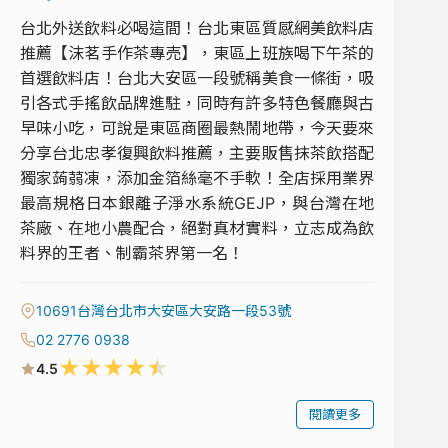
台北外送飲料必喝這間！台北東區質感網美飲料店
推薦【沫茗手作茶專売】，東區上班族喝下午茶的
首選飲料店！台北大安區一段號稱美食一條街，吸
引各式手搖飲品牌進駐，同時有許多特色餐廳與古
早味小吃，可說是東區商圈最熱鬧地帶，今天要來
分享台北忠孝復興飲料推薦，主要販售抹茶飲搭配
獨家蒟蒻凍，添加金箔絲毫不手軟！全店採用業界
最高規格日本銀離子淨水系統GEJP，與台灣在地
茶廠、在地小農配合，絕對真材實料，立志成為飲
料界的王者、制霸茶界第一名！
10691台灣台北市大安區大安路一段53號
02 2776 0938
★
★
★
★
★
4.5
閱讀更多