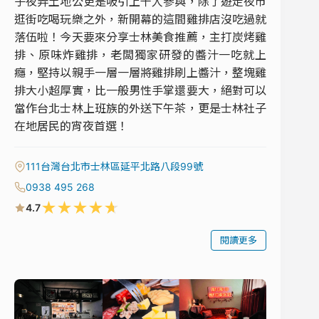
子夜弄土地公更是吸引上千人參與，除了遊走夜市
逛街吃喝玩樂之外，新開幕的這間雞排店沒吃過就
落伍啦！今天要來分享士林美食推薦，主打炭烤雞
排、原味炸雞排，老闆獨家研發的醬汁一吃就上
癮，堅持以親手一層一層將雞排刷上醬汁，整塊雞
排大小超厚實，比一般男性手掌還要大，絕對可以
當作台北士林上班族的外送下午茶，更是士林社子
在地居民的宵夜首選！
111台灣台北市士林區延平北路八段99號
0938 495 268
★
★
★
★
★
4.7
閱讀更多