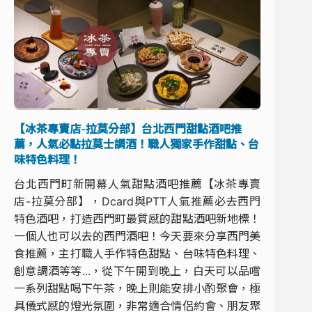
【冰茶專賣店-拉莫分部】台北西門甜點酒吧推
薦，人氣必點拉莫士調酒！職人獨家手作甜點、台
味特色料理！
台北西門町新開幕人氣甜點酒吧推薦【冰茶專賣
店-拉莫分部】，Dcard與PTT人氣推薦必去西門
特色酒吧，打造西門町最質感的甜點酒吧新地標！
一個人也可以去的西門酒吧！今天要來分享西門美
食推薦，主打職人手作特色甜點、台味特色料理、
創意調酒等等...，從下午開到晚上，白天可以品嚐
一系列甜點喝下午茶，晚上則能安排小酌聚會，極
具儀式感的燈光氛圍，非常適合情侶約會、朋友聚