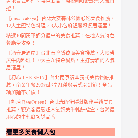
道地泰式料理、特色飲品，深夜咖啡廳聚會人氣首
選！
【miso izakaya】台北大安森林公園必吃美食推薦，
12大主題特色料理，8人小包廂溫馨聚餐居酒屋！
精選10間萬華評分最高的美食推薦，在地人氣特色
餐廳全攻略！
【酒壹居酒屋】台北石牌隱藏版美食推薦，大啖帶
広牛肉料理！10大主題特色餐點，主打清酒的人氣
居酒屋！
【初心 THE SHIN】台北南京復興義式美食餐廳推
薦，商業午餐299元起享紅茶與美式喝到飽！全品
項加麵不加價！
【熊后 BearQueen】台北赤峰街隱藏版伴手禮美食
推薦，觀光客最愛超人氣絕美牛軋餅禮盒，台灣最
用心的牛軋餅領導品牌！
看更多美食懶人包