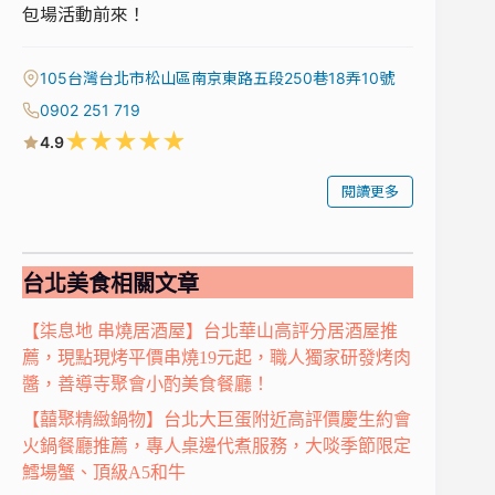
包場活動前來！
105台灣台北市松山區南京東路五段250巷18弄10號
0902 251 719
★
★
★
★
★
4.9
閱讀更多
台北美食相關文章
【柒息地 串燒居酒屋】台北華山高評分居酒屋推
薦，現點現烤平價串燒19元起，職人獨家研發烤肉
醬，善導寺聚會小酌美食餐廳！
【囍聚精緻鍋物】台北大巨蛋附近高評價慶生約會
火鍋餐廳推薦，專人桌邊代煮服務，大啖季節限定
鱈場蟹、頂級A5和牛