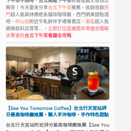
下午茶不限時
、
台北高級下午茶
就看這篇文章為您
解答！今天要來分享
台北下午茶
推薦，收錄收錄
西
門
超人氣森林療癒系貓咪咖啡廳、西門網美甜點酒
吧、
中山站
附近牛軋餅伴手禮專賣店、
東區
超人氣
網美飲料店等等…，
立即訂位這幾間非常適合喝聊
天聚會的
台北下午茶餐廳全攻略
【See You Tomorrow Coffee】台北行天宮站評
分最高咖啡廳推薦，職人手沖咖啡、手作特色甜點
台北行天宮站附近評分最高咖啡廳推薦【See You