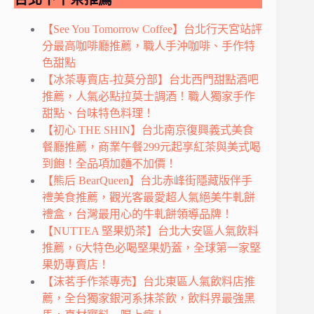
【See You Tomorrow Coffee】台北行天宮站評
分最高咖啡廳推薦，職人手沖咖啡、手作特
色甜點
【冰茶專賣店-拉莫分部】台北西門甜點酒吧
推薦，人氣必點拉莫士調酒！職人獨家手作
甜點、台味特色料理！
【初心 THE SHIN】台北南京復興義式美食
餐廳推薦，商業午餐299元起享紅茶與美式喝
到飽！全品項加麵不加價！
【熊后 BearQueen】台北赤峰街隱藏版伴手
禮美食推薦，觀光客最愛超人氣絕美牛軋餅
禮盒，台灣最用心的牛軋餅領導品牌！
【NUTTEA 堅果奶茶】台北大安區人氣飲料
推薦，6大特色必喝堅果奶蓋，全球第一家堅
果奶專賣店！
【沫茗手作茶專売】台北東區人氣飲料店推
薦，全台獨家銀河系抹茶飲，飲料界最強黑