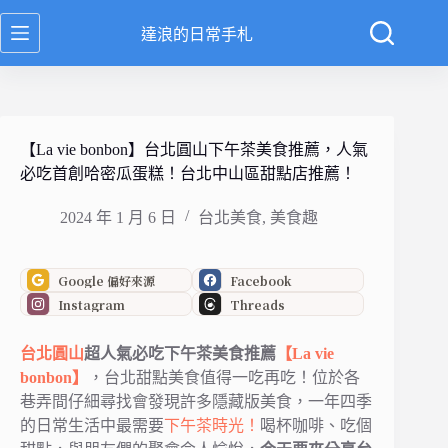
跳
達浪的日常手札
至
主
要
內
容
【La vie bonbon】台北圓山下午茶美食推薦，人氣
必吃首創哈密瓜蛋糕！台北中山區甜點店推薦！
2024 年 1 月 6 日
台北美食
,
美食趣
Google 偏好來源
Facebook
Instagram
Threads
台北
圓山
超人氣必吃下午茶美食推薦
【La vie
bonbon】
，台北甜點美食值得一吃再吃！位於各
巷弄間仔細尋找會發現許多隱藏版美食，一年四季
的日常生活中最需要
下午茶時光！
喝杯咖啡、吃個