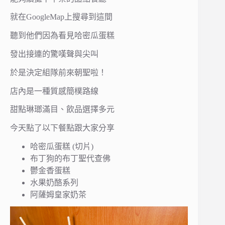
就在GoogleMap上搜尋到這間
聽到他們因為看見哈密瓜蛋糕
發出接連的驚嘆聲與尖叫
於是決定組隊前來朝聖啦！
店內是一種質感簡樸路線
甜點琳瑯滿目、飲品選擇多元
今天點了以下餐點跟大家分享
哈密瓜蛋糕 (切片)
布丁狗的布丁聖代查佛
鬱金香蛋糕
水果奶酪系列
阿薩姆皇家奶茶