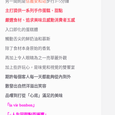
另一間則是
信義安和站
步行3~5分鐘
主打提供一系列手作蛋糕、甜點
嚴選食材、追求美味且感動消費者五感
入口即化的蛋糕體
觸動舌尖的鮮奶油和慕斯
除了食材本身原始的香氣
再加上令人眼睛為之一亮華麗外觀
加上些許玩心，是味覺和視覺的雙饗宴
期許每個客人每一天都能夠從內到外
散發出自然洋溢出笑容
品嚐到打從「心底」滿足的美味
「la vie bonbon」
「=人生因甜點而璀璨」