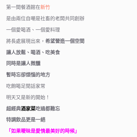
第一間餐酒館在
新竹
是由兩位自嘲是社畜的老闆共同創辦
一個愛喝酒、一個愛料理
將長處展現出來
，
希望營造一個空間
讓人放鬆、喝酒、吃美食
同時是讓人微醺
暫時忘卻煩惱的地方
吃飽喝足閒話家常
明天又是新的開始！
超經典
酒家菜
吃過都難忘
特調飲品更是一絕
「如果曖昧是愛情最美好的時候」