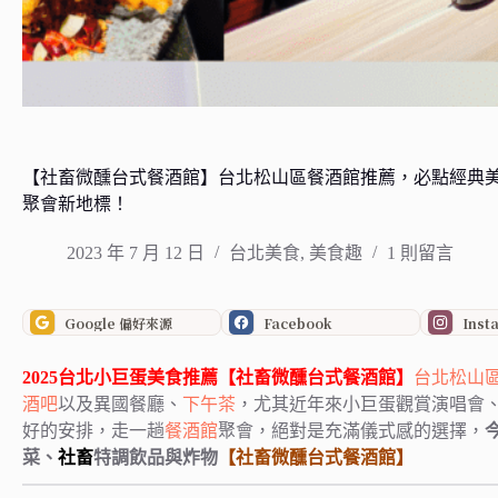
【社畜微醺台式餐酒館】台北松山區餐酒館推薦，必點經典
聚會新地標！
2023 年 7 月 12 日
台北美食
,
美食趣
1 則留言
Google 偏好來源
Facebook
Inst
2025
台北小巨蛋
美食
推薦
【社畜微醺台式餐酒館】
台北
松山
酒吧
以及異國餐廳、
下午茶
，尤其近年來小巨蛋觀賞演唱會
好的安排，走一趟
餐酒館
聚會，絕對是充滿儀式感的選擇，
菜、
社畜
特調飲品與炸物
【社畜微醺台式餐酒館】