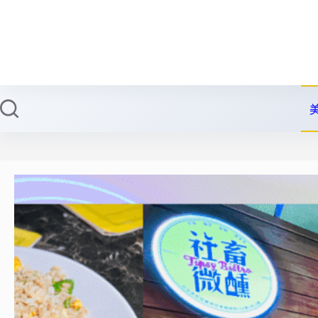
跳
至
主
要
內
容