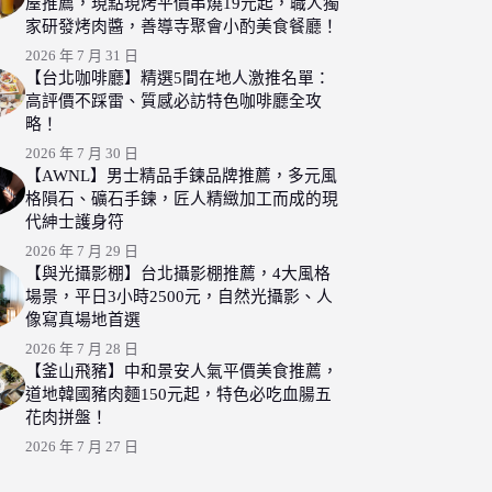
屋推薦，現點現烤平價串燒19元起，職人獨
家研發烤肉醬，善導寺聚會小酌美食餐廳！
2026 年 7 月 31 日
【台北咖啡廳】精選5間在地人激推名單：
高評價不踩雷、質感必訪特色咖啡廳全攻
略！
2026 年 7 月 30 日
【AWNL】男士精品手鍊品牌推薦，多元風
格隕石、礦石手鍊，匠人精緻加工而成的現
代紳士護身符
2026 年 7 月 29 日
【與光攝影棚】台北攝影棚推薦，4大風格
場景，平日3小時2500元，自然光攝影、人
像寫真場地首選
2026 年 7 月 28 日
【釜山飛豬】中和景安人氣平價美食推薦，
道地韓國豬肉麵150元起，特色必吃血腸五
花肉拼盤！
2026 年 7 月 27 日