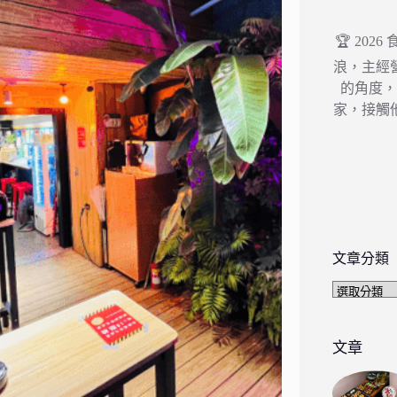
🏆 202
浪，主經
的角度
家，接觸
文章分類
文
章
分
類
文章