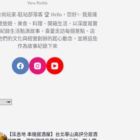
View Profile
6 食尚玩家-駐站部落客 🏆 Hello，您好✨ 我是達
營旅遊、美食、料理、開箱生活，以深度寫實
，紀錄生活點滴故事，喜愛走訪每個景點、店
他們的文化與經營創辦的起心動念，並將這些
作為故事紀錄下來
【柒息地 串燒居酒屋】台北華山高評分居酒